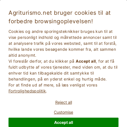
Agriturismo.net bruger cookies til at
forbedre browsingoplevelsen!
Caerano San Marco 3776
Enestående
Cookies og andre sporingsteknikker bruges kun til at
9.5
Stuehus
vise personligt indhold og målrettede annoncer samt til
at analysere trafik på vores websted, samt til at forstå,
Treviso
, Caerano San Marco
17
Sengepladser
(Se kort)
hvilke lande vores besøgende kommer fra, alt sammen
altid anonymt.
SPøRG EJEREN
BOOK
Vi foreslår derfor, at du klikker på
Accept all
, for at få
fuldt udbytte af vores tjenester, med viden om, at du til
enhver tid kan tilbagekalde dit samtykke til
behandlingen, på en yderst enkel og hurtig måde.
Flere oplysninger
For at finde ud af mere, så læs venligst vores
Fortrolighedspolitik
.
16 Anmeldelser
Ejendom
Reject all
Customise
Accept all