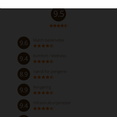
Enestående
9.5
Match beskrivelse
9.6
Komfort / Wellness
9.4
Værdi for pengene
8.9
Rengøring
9.9
Infrastrukturtjenester
9.4