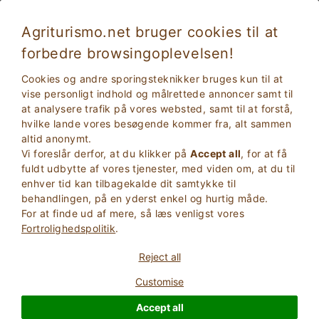
Agriturismo.net bruger cookies til at
forbedre browsingoplevelsen!
Cookies og andre sporingsteknikker bruges kun til at
vise personligt indhold og målrettede annoncer samt til
at analysere trafik på vores websted, samt til at forstå,
hvilke lande vores besøgende kommer fra, alt sammen
altid anonymt.
Vi foreslår derfor, at du klikker på
Accept all
, for at få
fuldt udbytte af vores tjenester, med viden om, at du til
2
Voksne
enhver tid kan tilbagekalde dit samtykke til
SØG
0
Børn
behandlingen, på en yderst enkel og hurtig måde.
For at finde ud af mere, så læs venligst vores
Fortrolighedspolitik
.
Reject all
Customise
Homepage
Toscana
Arezzo
Accept all