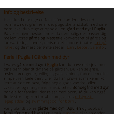
Info og beskrivelse
Hvis du vil tilbringe en familieferie anderledes end
normalt, i det grønne af det pugulske landskab med dine
børn, skal du vælge et ophold i en
gård med dyr i Puglia
.
På vores hjemmeside finder du den bolig, der passer dig
mellem vores
gårde og
Masserie
konverteret til gårde og
indkvartering i landet, nedsænket i uberørt natur,
tæt på
havet
og de mest berømte steder:
Bari
,
Lecce
,
Salento
.
Ferie i Puglia i Gården med dyr
I vores
gårde med dyr i
Puglia
kan du have det sjovt med
dine børn blandt dyrene på gården. Du kan se grise,
æsler, køer, geder, kyllinger, gæs, kaniner, fodre dem eller
simpelthen kæle dem. Eller du kan prøve at malke en ko,
lære at ride en hest, følge nogle gode vandre- eller
cykelstier og mange andre aktiviteter.
Bondegård med dyr
har øje for familier, der rejser med børn, så du kan også
finde store og komfortable omgivelser,
udstyrede
legepladser
og
swimmingpool for børn
.
Vælg blandt vores
gårde med dyr i Apulien
og book din
familieferie med børn
i en smuk
Masseria
eller en anden