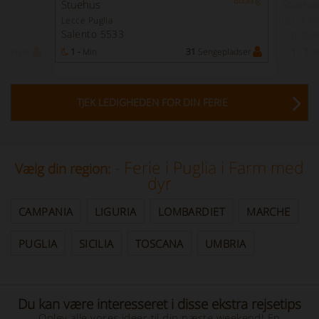
Booking
Stuehus
Stuehu
Lecce Puglia
Lecce Pu
Salento 5533
Corigli
pladser
1 -
Min
31
Sengepladser
1 - 7
M
TJEK LEDIGHEDEN FOR DIN FERIE
- Ferie i Puglia i Farm med
Vælg din region:
dyr
CAMPANIA
LIGURIA
LOMBARDIET
MARCHE
PUGLIA
SICILIA
TOSCANA
UMBRIA
Du kan være interesseret i disse ekstra rejsetips
Oplev alle vores ideer til din næste weekend! En