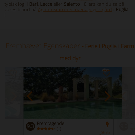
typisk logi i
Bari, Lecce
eller
Salento
. Ellers kan du se på
vores tilbud på
Agriturismo med pædagogisk gård
i
Puglia
!
Fremhævet Egenskaber
- Ferie i Puglia i Farm
med dyr
Fremragende
F
9.3
9.0
(
)
1
Straks