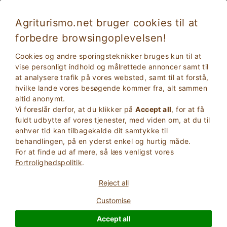
Agriturismo.net bruger cookies til at
forbedre browsingoplevelsen!
Ferie med børn: Gårde med dyr Puglia
Cookies og andre sporingsteknikker bruges kun til at
vise personligt indhold og målrettede annoncer samt til
at analysere trafik på vores websted, samt til at forstå,
hvilke lande vores besøgende kommer fra, alt sammen
altid anonymt.
Vi foreslår derfor, at du klikker på
Accept all
, for at få
fuldt udbytte af vores tjenester, med viden om, at du til
enhver tid kan tilbagekalde dit samtykke til
behandlingen, på en yderst enkel og hurtig måde.
For at finde ud af mere, så læs venligst vores
2
Voksne
Fortrolighedspolitik
.
SØG
0
Børn
Reject all
Customise
Accept all