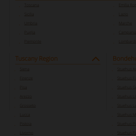
Toscana
Emilia R
Sicilia
Lazio
Umbria
Marche
Puglia
Campani
Piemonte
Lombardi
Tuscany Region
Bondehu
Siena
Stuehus A
Firenze
Stuehus F
Pisa
Stuehus G
Arezzo
Stuehus L
Grosseto
Stuehus L
Lucca
Stuehus M
Pistoia
Stuehus P
Livorno
Stuehus Pi