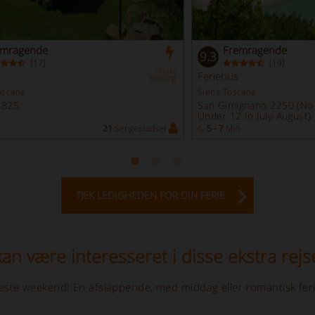
emragende
Fremragende
9.3
(
)
(
)
17
19
Straks
Feriehus
Booking
oscana
Siena Toscana
1825
San Gimignano 2250 (No
Under 12 In July-August)
n
21
Sengepladser
5 - 7
Min
TJEK LEDIGHEDEN FOR DIN FERIE
an være interesseret i disse ekstra rejs
 næste weekend! En afslappende, med middag eller romantisk feri