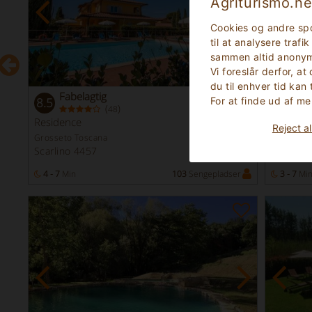
Agriturismo.ne
Cookies og andre spo
til at analysere traf
sammen altid anonym
Vi foreslår derfor, at
du til enhver tid kan
Fabelagtig
Fr
For at finde ud af me
8.5
9.0
(
)
48
raks
Residence
Lejlighed
king
Reject al
Grosseto Toscana
Terni Umb
Scarlino 4457
Orvieto
r
4 - 7
Min
103
Sengepladser
3 - 7
Mi