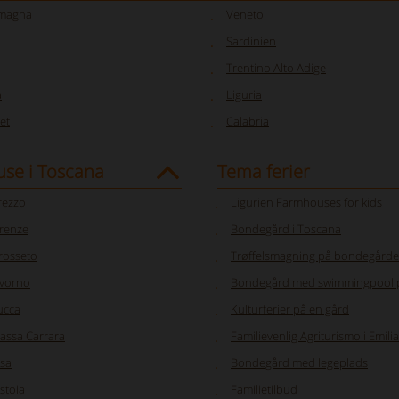
omagna
Veneto
Sardinien
Trentino Alto Adige
a
Liguria
et
Calabria
se i Toscana
Tema ferier
rezzo
Ligurien Farmhouses for kids
irenze
Bondegård i Toscana
rosseto
Trøffelsmagning på bondegård
ivorno
Bondegård med swimmingpool p
ucca
Kulturferier på en gård
assa Carrara
Familievenlig Agriturismo i Emi
isa
Bondegård med legeplads
stoia
Familietilbud