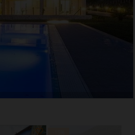
-15
%