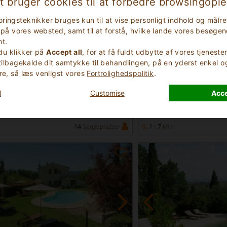
t bruger cookies til at forbedre browsingopl
ringsteknikker bruges kun til at vise personligt indhold og mål
ik på vores websted, samt til at forstå, hvilke lande vores besøge
t.
 du klikker på
Accept all
, for at få fuldt udbytte af vores tjenest
 tilbagekalde dit samtykke til behandlingen, på en yderst enkel 
emragende
Fremragende
re, så læs venligst vores
Fortrolighedspolitik
.
9.4
(
)
(
)
21
643
Straks
Residence
Booking
l
Customise
Acce
ria
Siena Toscana
 243
Castellina In Chianti 45
n
14
Sengepladser
1 - 7
Min