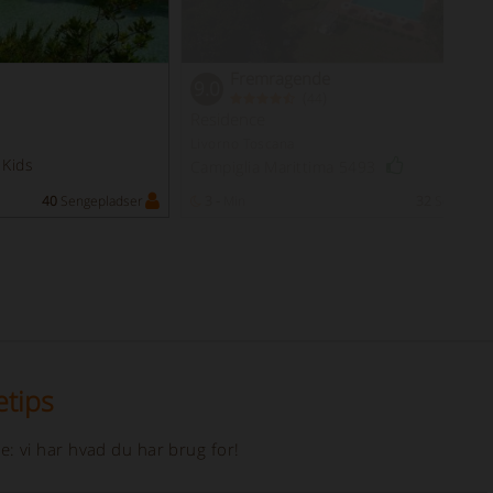
Fremragende
9.0
(
)
44
Residence
Livorno Toscana
 Kids
Campiglia Marittima 5493
40
Sengepladser
3 -
Min
32
Sengepla
etips
e: vi har hvad du har brug for!