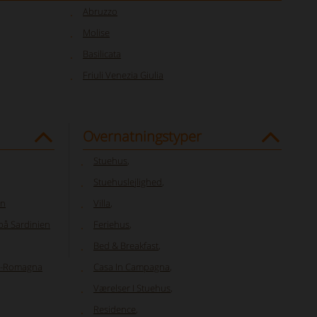
Abruzzo
Molise
Basilicata
Friuli Venezia Giulia
Overnatningstyper
Stuehus
,
Stuehuslejlighed
,
en
Villa
,
å Sardinien
Feriehus
,
Bed & Breakfast
,
lia-Romagna
Casa In Campagna
,
Værelser I Stuehus
,
Residence
,