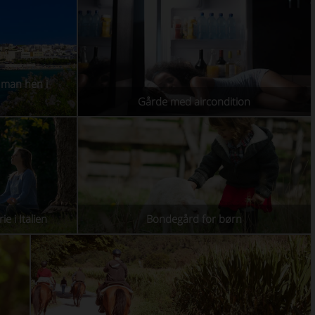
l man hen i
Gårde med aircondition
e i Italien
Bondegård for børn