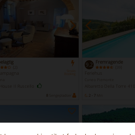
elagtig
Fremragende
9.2
(
)
(
)
2
39
Straks
 campagna
Feriehus
Booking
ana
Cuneo Piemonte
House Il Ruscello
Albaretto Della Torre 4
n
8
Sengepladser
2 - 7
Min