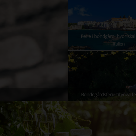
Ferie i bondgård: hvor ska
Italien
Bondegårdsferie til yoga feri