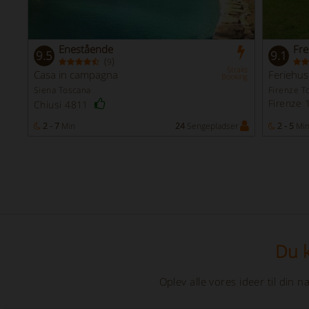
Enestående
Fr
9.5
9.1
(
)
9
Straks
Casa in campagna
Feriehus
Booking
Siena Toscana
Firenze T
Firenze 
Chiusi 4811
2 - 7
Min
24
Sengepladser
2 - 5
Mi
Du k
Oplev alle vores ideer til din