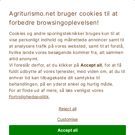
Agriturismo.net bruger cookies til at
forbedre browsingoplevelsen!
Ferie i Italien i en familiegård
Cookies og andre sporingsteknikker bruges kun til at
vise personligt indhold og målrettede annoncer samt til
at analysere trafik på vores websted, samt til at forstå,
hvilke lande vores besøgende kommer fra, alt sammen
altid anonymt.
Vi foreslår derfor, at du klikker på
Accept all
, for at få
fuldt udbytte af vores tjenester, med viden om, at du til
enhver tid kan tilbagekalde dit samtykke til
behandlingen, på en yderst enkel og hurtig måde.
For at finde ud af mere, så læs venligst vores
2
Voksne
Fortrolighedspolitik
.
SØG
0
Børn
Reject all
Customise
Accept all