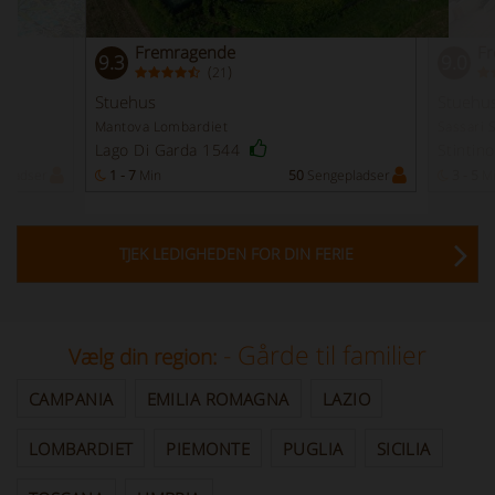
Fremragende
F
9.3
9.0
(
)
21
Stuehus
Stuehu
Mantova Lombardiet
Sassari 
Lago Di Garda 1544
Stintin
pladser
1 - 7
Min
50
Sengepladser
3 - 5
M
TJEK LEDIGHEDEN FOR DIN FERIE
- Gårde til familier
Vælg din region:
CAMPANIA
EMILIA ROMAGNA
LAZIO
LOMBARDIET
PIEMONTE
PUGLIA
SICILIA