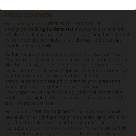
Info og beskrivelse
Hvis du er på udkig
efter en ferie for familier
, er du på
det rigtige sted!
Agriturismo.net
tilbyder faktisk et bredt
udvalg af faciliteter, der passer til dig og dine børn, blandt
hvilke finder du den rigtige til at tilbringe et behageligt
ophold hos din familie.
Du kan vælge en
gård med et legeplads,
hvor børn kan
lege udendørs gennem store, men sikre grønne områder,
eller beslutte sig for en
uddannelsesgård
: her vil dine
børn have det sjovt sikkert! Specialiseret personale er klar
til at lære dem de typiske aktiviteter i landets liv, for at få
dem til at lære navnene på jordens frugter, genkende
træer og planter, plejefårs hvalpe, malkekøer,
ridningsponier, vil være sjove og uddannelsesmæssige
måder at formidle til dine børn visse værdier, der er gået
tabt i de store områder.
Hvis du i din
ferie med børnene
vil udnytte det smukke
landskab for at tilbringe nogle romantiske øjeblikke, eller
hvis dine børn ikke ønsker at besøge de dejlige landsbyer i
nærheden, vil
gården med babysittering
være en perfekt
løsning at forlade dem i sikre hænder og tage en pause