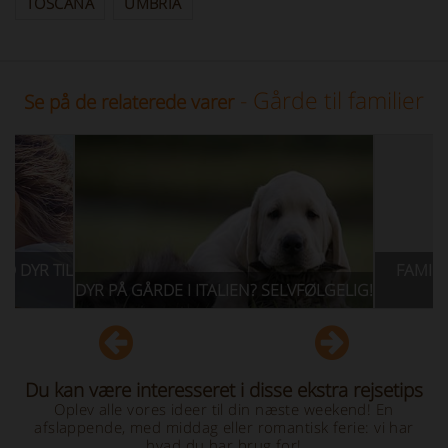
TOSCANA
UMBRIA
- Gårde til familier
Se på de relaterede varer
FAMILIE TILBUD TIL FERI
Å GÅRDE I ITALIEN? SELVFØLGELIG!
ITALIEN
Du kan være interesseret i disse ekstra rejsetips
Oplev alle vores ideer til din næste weekend! En
afslappende, med middag eller romantisk ferie: vi har
hvad du har brug for!