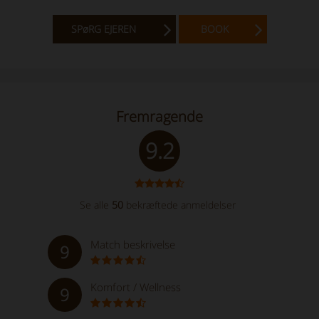
SPøRG EJEREN
BOOK
Fremragende
9.2
Se alle
50
bekræftede anmeldelser
Match beskrivelse
9
Komfort / Wellness
9