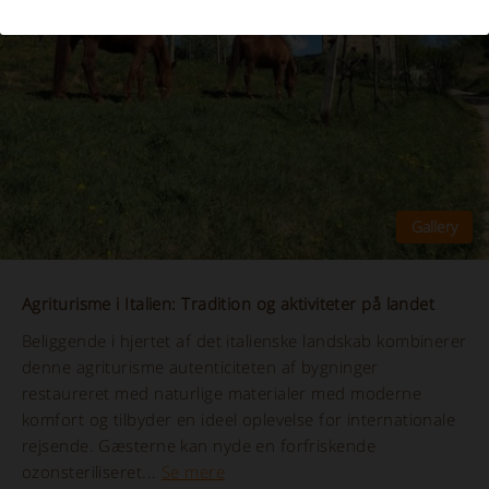
Agriturisme i Italien: Tradition og aktiviteter på landet
Beliggende i hjertet af det italienske landskab kombinerer
denne agriturisme autenticiteten af bygninger
restaureret med naturlige materialer med moderne
komfort og tilbyder en ideel oplevelse for internationale
rejsende. Gæsterne kan nyde en forfriskende
ozonsteriliseret...
Se mere