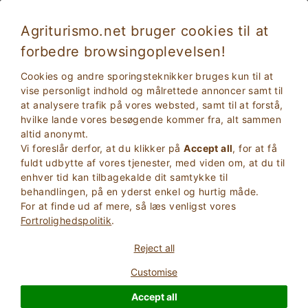
Agriturismo.net bruger cookies til at
forbedre browsingoplevelsen!
Monteleone di Orvieto 500
Fremragende
Cookies og andre sporingsteknikker bruges kun til at
9.2
Stuehus
vise personligt indhold og målrettede annoncer samt til
at analysere trafik på vores websted, samt til at forstå,
Terni
, Monteleone di orvieto
18
Sengepladser
(Se kort)
hvilke lande vores besøgende kommer fra, alt sammen
altid anonymt.
SPøRG EJEREN
BOOK
Vi foreslår derfor, at du klikker på
Accept all
, for at få
fuldt udbytte af vores tjenester, med viden om, at du til
enhver tid kan tilbagekalde dit samtykke til
behandlingen, på en yderst enkel og hurtig måde.
Flere oplysninger
For at finde ud af mere, så læs venligst vores
Fortrolighedspolitik
.
Reject all
Customise
Accept all