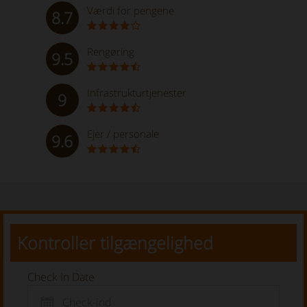
Værdi for pengene
8.7
Rengøring
9.5
Infrastrukturtjenester
9
Ejer / personale
9.6
Kontroller tilgængelighed
Check In Date