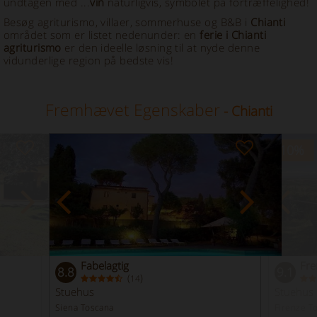
undtagen med ...
vin
naturligvis, symbolet på fortræffelighed!
Besøg agriturismo, villaer, sommerhuse og B&B i
Chianti
området som er listet nedenunder: en
ferie i Chianti
agriturismo
er den ideelle løsning til at nyde denne
vidunderlige region på bedste vis!
Fremhævet Egenskaber
- Chianti
-10
%
Fabelagtig
Fr
8.8
9.1
(
)
14
Stuehus
Stuehus
Siena Toscana
Firenze T