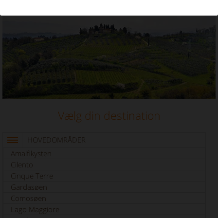
Ferieudlejning i Chianti
Vælg din destination
HOVEDOMRÅDER
Amalfikysten
Cilento
Cinque Terre
Gardasøen
Comosøen
Lago Maggiore