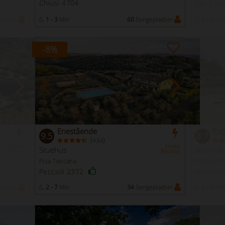
Chiusi 4704
San Cas
ladser
1 - 3
Min
60
Sengepladser
1 - 2
Min
-8
%
Enestående
Fab
9.5
8.7
(
)
434
Straks
Straks
Stuehus
Stuehus
Booking
Booking
Pisa Toscana
Firenze T
Peccioli 2372
Montespe
ladser
2 - 7
Min
34
Sengepladser
2 - 3
Min