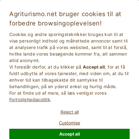
Agriturismo.net bruger cookies til at
forbedre browsingoplevelsen!
Cookies og andre sporingsteknikker bruges kun til at
vise personligt indhold og målrettede annoncer samt til
at analysere trafik på vores websted, samt til at forstå,
hvilke lande vores besøgende kommer fra, alt sammen
altid anonymt.
Vi foreslår derfor, at du klikker på
Accept all
, for at få
fuldt udbytte af vores tjenester, med viden om, at du til
2
Voksne
enhver tid kan tilbagekalde dit samtykke til
SØG
0
Børn
behandlingen, på en yderst enkel og hurtig måde.
For at finde ud af mere, så læs venligst vores
Fortrolighedspolitik
.
Reject all
Customise
Homepage
Chianti
Accept all