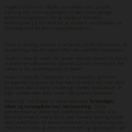
Nogle institutioner tilbyder personale med specifik
træning eller erfaring designet til børn med særlige
undervisningsbehov. Det er vigtigt at kontakte
institutionen på forhånd for at vurdere, om tjenesten er
forenelig med dit barns specifikke behov.
Tiden er endelig kommet til at tænke på din familieferie, så
du kan begynde din søgen efter den perfekte destination.
Hvad nu hvis du under dit længe ventede ophold fik lyst til
at prøve en udfordrende aktivitet, såsom vandreture, der
måske er for anstrengende for børn?
Hvad nu hvis du, i nærheden af en kunstby, gerne vil
besøge det museum, du har hørt så meget om, men dine
små bare ikke vil høre om det og i stedet foretrækker at
lege i poolen eller løbe rundt i det grønne landskab?
Bare rolig: her finder du vores liste over
ferieboliger,
villaer og bondegårde med børnepasning
. Disse
ejendomme har ansat højt kvalificeret personale til at
passe dine børn, mens du er væk, forkæle dem og holde
dem underholdt. På denne måde kan du forkæle dig selv
med lidt tid uden at ofre roen i sindet og sikkerheden ved