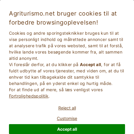
Agriturismo.net bruger cookies til at
forbedre browsingoplevelsen!
Bondegård med børnepasning
Cookies og andre sporingsteknikker bruges kun til at
vise personligt indhold og målrettede annoncer samt til
at analysere trafik på vores websted, samt til at forstå,
hvilke lande vores besøgende kommer fra, alt sammen
altid anonymt.
Vi foreslår derfor, at du klikker på
Accept all
, for at få
fuldt udbytte af vores tjenester, med viden om, at du til
enhver tid kan tilbagekalde dit samtykke til
behandlingen, på en yderst enkel og hurtig måde.
For at finde ud af mere, så læs venligst vores
2
Voksne
Fortrolighedspolitik
.
SØG
0
Børn
Reject all
Customise
Accept all