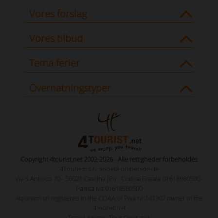
Vores forslag
Vores tilbud
Tema ferier
Overnatningstyper
Copyright 4tourist.net 2002-2026 - Alle rettigheder forbeholdes
4Tourism s.r.l società unipersonale
Via S.Antioco 70 - 56021 Cascina (PI) - Codice Fiscale 01618980500 -
Partita Iva 01618980500
4tourism srl registered in the CCIAA of Pisa nr.141307 owner of the
4tourist.net
Travel Agency Tour Operator