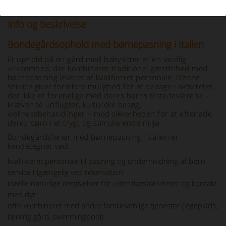
Info og beskrivelse
Bondegårdsophold med børnepasning i Italien
Et ophold på en gård med babysitter er en landlig
virksomhed, der kombinerer traditionel gæstfrihed med
børnepasning leveret af kvalificeret personale. Denne
service giver forældre mulighed for at deltage i aktiviteter,
der ikke er forenelige med deres børns tilstedeværelse –
krævende udflugter, kulturelle besøg,
wellnessbehandlinger – med sikkerheden for at efterlade
deres børn i et trygt og stimulerende miljø.
Bondegårdsferier med børnepasning i Italien er
kendetegnet ved:
kvalificeret personale til pasning og underholdning af børn
service tilgængelig ved reservation
ideelle naturlige omgivelser for udendørsaktiviteter og kontakt
med dyr
ofte kombineret med andre familievenlige tjenester (legeplads,
lærerig gård, swimmingpool)