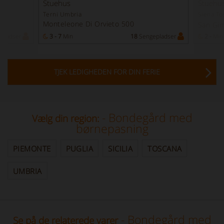
Stuehus
Stuehus
Terni Umbria
Siena To
Monteleone Di Orvieto 500
San Gi
pladser
3 - 7
Min
18
Sengepladser
2 -
Min
TJEK LEDIGHEDEN FOR DIN FERIE
- Bondegård med
Vælg din region:
børnepasning
PIEMONTE
PUGLIA
SICILIA
TOSCANA
UMBRIA
- Bondegård med
Se på de relaterede varer