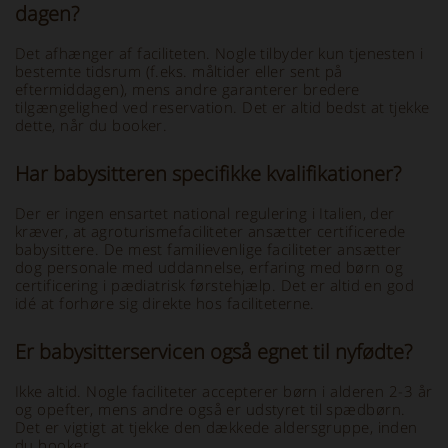
dagen?
Det afhænger af faciliteten. Nogle tilbyder kun tjenesten i
bestemte tidsrum (f.eks. måltider eller sent på
eftermiddagen), mens andre garanterer bredere
tilgængelighed ved reservation. Det er altid bedst at tjekke
dette, når du booker.
Har babysitteren specifikke kvalifikationer?
Der er ingen ensartet national regulering i Italien, der
kræver, at agroturismefaciliteter ansætter certificerede
babysittere. De mest familievenlige faciliteter ansætter
dog personale med uddannelse, erfaring med børn og
certificering i pædiatrisk førstehjælp. Det er altid en god
idé at forhøre sig direkte hos faciliteterne.
Er babysitterservicen også egnet til nyfødte?
Ikke altid. Nogle faciliteter accepterer børn i alderen 2-3 år
og opefter, mens andre også er udstyret til spædbørn.
Det er vigtigt at tjekke den dækkede aldersgruppe, inden
du booker.