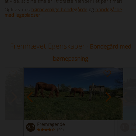
at vide, at dine små er i trofaste hænder i et par timer!
Oplev vores
børnevenlige bondegårde
og
bondegårde
med legepladser.
Fremhævet Egenskaber
- Bondegård med
børnepasning
Fremragende
Me
9.2
8.1
(
)
50