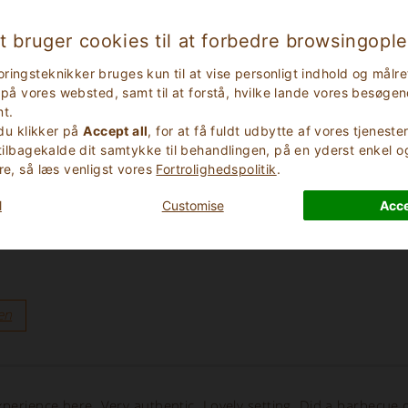
d the food and views”
t bruger cookies til at forbedre browsingopl
en
ringsteknikker bruges kun til at vise personligt indhold og mål
ik på vores websted, samt til at forstå, hvilke lande vores besøge
t.
 du klikker på
Accept all
, for at få fuldt udbytte af vores tjenest
 tilbagekalde dit samtykke til behandlingen, på en yderst enkel 
beautiful, traditional accommodation and a top-notch dining exp
re, så læs venligst vores
Fortrolighedspolitik
.
en
l
Customise
Acce
en
xperience here. Very authentic. Lovely setting. Did a barbecue o