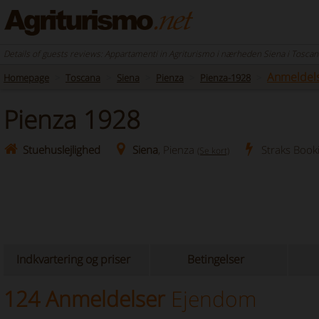
Details of guests reviews: Appartamenti in Agriturismo i nærheden Siena i Toscan
Anmeldel
Homepage
Toscana
Siena
Pienza
Pienza-1928
Pienza 1928
Stuehuslejlighed
Siena
, Pienza
Straks Book
(Se kort)
Indkvartering og priser
Betingelser
124 Anmeldelser
Ejendom