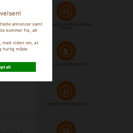
evelsen!
rettede annoncer samt
Matthew Zimmerman
(United
States)
nde kommer fra, alt
er, med viden om, at
og hurtig måde.
erience.”
Dawn
(United Kingdom)
pt all
Colpaert Marie
(Belgium)
n our first