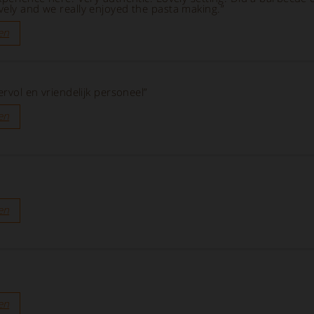
vely and we really enjoyed the pasta making.”
en
ervol en vriendelijk personeel”
en
en
en