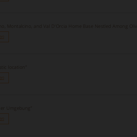
no, Montalcino, and Val D'Orcia Home Base Nestled Among Oli
en
stic location”
en
ller Umgebung”
en