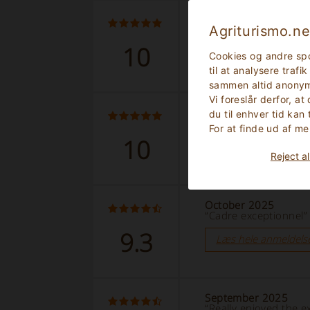
April 2026
“Excellent stay, love
Agriturismo.ne
10
Læs hele anmeldels
Cookies og andre spo
til at analysere traf
sammen altid anonym
Vi foreslår derfor, at
March 2026
du til enhver tid kan
“Excellent location, 
For at finde ud af me
10
Læs hele anmeldels
Reject al
October 2025
“Cadre exceptionnel”
9.3
Læs hele anmeldels
September 2025
“Really enjoyed the e