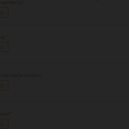
e wonderful.”
en
ay.”
en
 a wonderful location”
en
union”
en