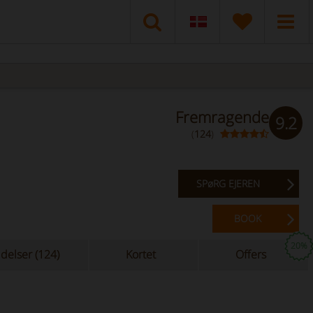
Fremragende
9.2
(
124
)
SPøRG EJEREN
BOOK
20%
delser (124)
Kortet
Offers