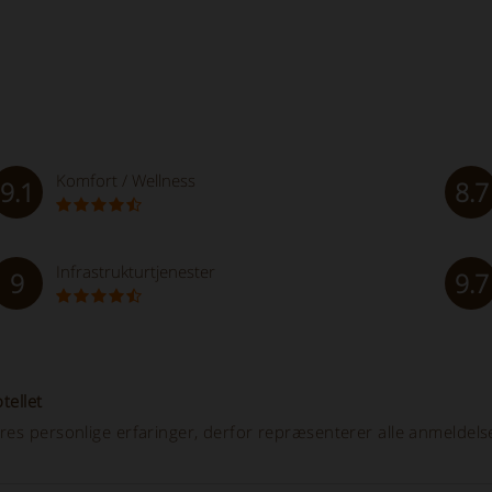
Komfort / Wellness
9.1
8.7
Infrastrukturtjenester
9
9.7
tellet
res personlige erfaringer, derfor repræsenterer alle anmeldels