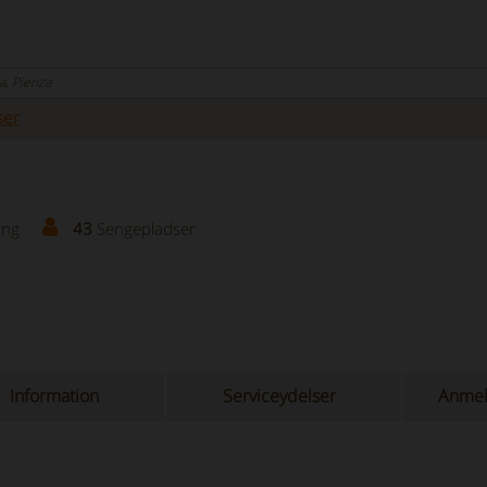
a, Pienza
ser
ing
43
Sengepladser
Information
Serviceydelser
Anmel