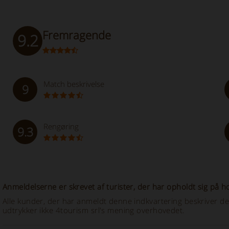
Fremragende
9.2
Match beskrivelse
9
Rengøring
9.3
Anmeldelserne er skrevet af turister, der har opholdt sig på ho
Alle kunder, der har anmeldt denne indkvartering beskriver de
udtrykker ikke 4tourism srl's mening overhovedet.