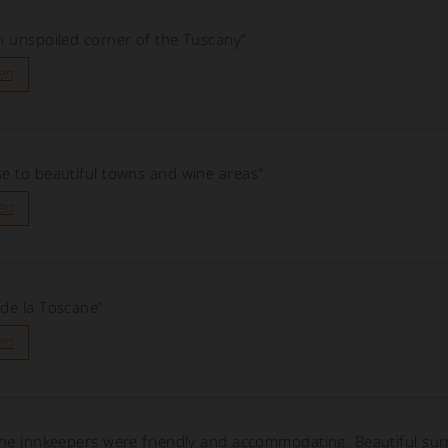
an unspoiled corner of the Tuscany”
en
se to beautiful towns and wine areas”
en
 de la Toscane”
en
 The innkeepers were friendly and accommodating. Beautiful su