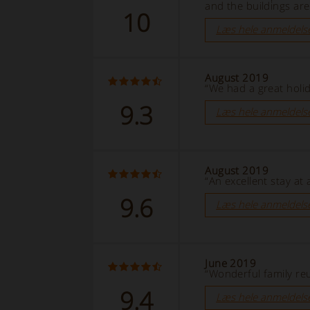
and the buildings ar
10
Læs hele anmeldels
August 2019
“We had a great holid
9.3
Læs hele anmeldels
August 2019
“An excellent stay at
9.6
Læs hele anmeldels
June 2019
“Wonderful family re
9.4
Læs hele anmeldels