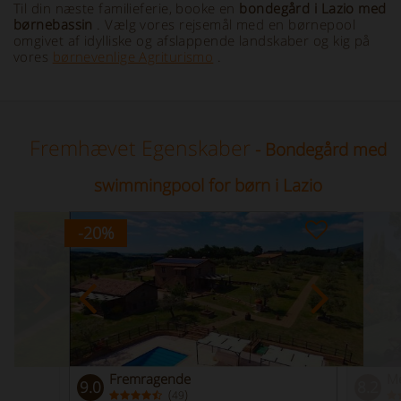
Til din næste familieferie, booke en
bondegård i Lazio med
børnebassin
. Vælg vores rejsemål med en børnepool
omgivet af idylliske og afslappende landskaber og kig på
vores
børnevenlige Agriturismo
.
Fremhævet Egenskaber
- Bondegård med
swimmingpool for børn i Lazio
-20
%
Fremragende
Me
9.0
8.2
(
)
49