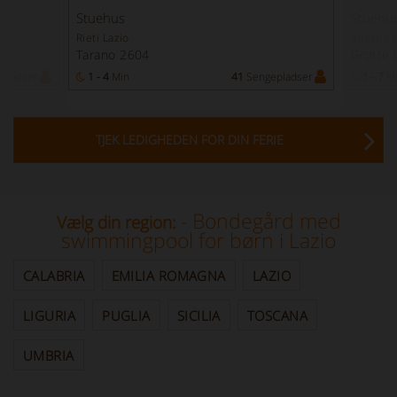
Stuehus
Stuehus
Rieti Lazio
Viterbo 
Tarano 2604
Grotte 
pladser
1 - 4
Min
41
Sengepladser
1 - 7
M
TJEK LEDIGHEDEN FOR DIN FERIE
- Bondegård med
Vælg din region:
swimmingpool for børn i Lazio
CALABRIA
EMILIA ROMAGNA
LAZIO
LIGURIA
PUGLIA
SICILIA
TOSCANA
UMBRIA