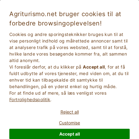
Agriturismo.net bruger cookies til at
forbedre browsingoplevelsen!
Familieferie på en gård i Lazio med
Cookies og andre sporingsteknikker bruges kun til at
swimmingpool for børn
vise personligt indhold og målrettede annoncer samt til
at analysere trafik på vores websted, samt til at forstå,
hvilke lande vores besøgende kommer fra, alt sammen
altid anonymt.
Vi foreslår derfor, at du klikker på
Accept all
, for at få
fuldt udbytte af vores tjenester, med viden om, at du til
enhver tid kan tilbagekalde dit samtykke til
behandlingen, på en yderst enkel og hurtig måde.
For at finde ud af mere, så læs venligst vores
2
Voksne
Fortrolighedspolitik
.
SØG
0
Børn
Reject all
Customise
Accept all