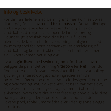
Info og beskrivelse
For din familieferie med børn i grønt nær Rom, se vores
tilbud på
gårde i Lazio med børnebassin
. Du kan tilbringe
en behagelig ferie eller en weekend midt på Lazio-
landskabet, der nyder afslappende landskaber og
vidunderligt landskab med dine børn. På vores
hjemmeside kan du finde overnatningsmuligheder med
swimmingpool for børn nedsænket i et område rig på
landskabs- og kulturattraktioner, til en familieferie med
sjov i kontakt med natur og dyr.
I vores
gårdhave med swimmingpool for børn i Lazio
beliggende på landet omkring
Viterbo
eller
Rieti
, kan du
finde store og små svømmebassiner til børn, hvor spil og
sjov er garanteret obligatoriske ingredienser i din
børneferie. Børnepoolerne er specielt designet til børnene
og opvarmes og lavt, hvilket sikrer, at børn har det sjovt,
er bekendt med vand, dykker og svømmer i absolut
sikkerhed, hvem forældre har et fredeligt ophold. Når dine
børn glæder sig i deres pool, kan du slappe af i den
voksne pool, i solariumområdet eller i den grønne skygge
af et træ.