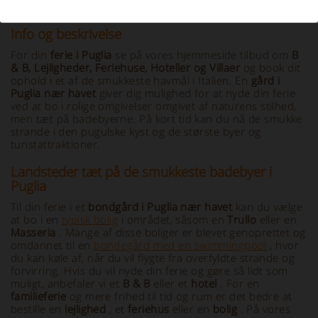
Info og beskrivelse
For din
ferie i Puglia
se på vores hjemmeside tilbud om
B
& B, Lejligheder, Feriehuse, Hoteller og Villaer
og book dit
ophold i et af de smukkeste havmål i Italien. En
gård i
Puglia nær havet
giver dig mulighed for at nyde din ferie
ved at bo i rolige omgivelser omgivet af naturens stilhed,
men tæt på badebyerne. På kort tid kan du nå de smukke
strande i den pugulske kyst og de største byer og
turistattraktioner.
Landsteder tæt på de smukkeste badebyer i
Puglia
Til din ferie i et
bondgård i Puglia nær havet
kan du vælge
at bo i en
typisk bolig
i området, såsom en
Trullo
eller en
Masseria
. Mange af disse boliger er blevet genoprettet og
omdannet til en
bondegård med en swimmingpool
, hvor
du kan køle af, når du vil flygte fra overfyldte strande og
forvirring. Hvis du vil nyde din ferie og gøre så lidt som
muligt, anbefaler vi et
B & B
eller et
hotel
. For en
familieferie
og mere frihed til tid og rum er det bedre at
bestille en
lejlighed
, et
feriehus
eller en
bolig
. På vores