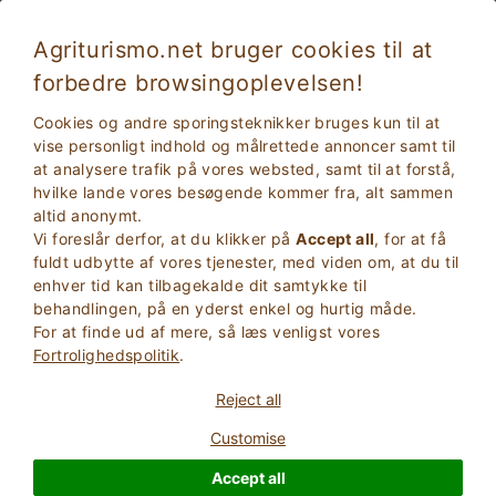
Agriturismo.net bruger cookies til at
forbedre browsingoplevelsen!
Helligdage i Puglia i Agriturismo nær havet
Cookies og andre sporingsteknikker bruges kun til at
vise personligt indhold og målrettede annoncer samt til
at analysere trafik på vores websted, samt til at forstå,
hvilke lande vores besøgende kommer fra, alt sammen
altid anonymt.
Vi foreslår derfor, at du klikker på
Accept all
, for at få
fuldt udbytte af vores tjenester, med viden om, at du til
enhver tid kan tilbagekalde dit samtykke til
behandlingen, på en yderst enkel og hurtig måde.
For at finde ud af mere, så læs venligst vores
2
Voksne
Fortrolighedspolitik
.
SØG
0
Børn
Reject all
Customise
Accept all