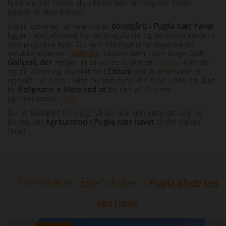
hjemmeside finder du sikkert den løsning der bedst
passer til dine behov.
Hertil kommer, at hele vores
bondgård i Puglia nær havet
ligger i kort afstand fra de pragtfulde og berømte steder i
den pugulske kyst. Du kan tilbringe dine dage på de
smukke strande i
Salento
, såsom dem i den lange Golf
Gallipoli, der
vælger et af vores faciliteter i
Lecce
eller de
rig på klitter og vegetation i
Ostuni
ved at reservere et
ophold i
Brindisi
. Eller du kan nyde din ferie i den smukke
by
Polignano a Mare ved at
bo i en af ??vores
agritourismes i
Bari
.
Du er forkælet for valg! Så du skal kun gøre dit valg og
booke din
Agriturismo i Puglia nær havet
til din næste
ferie!
Fremhævet Egenskaber
- Puglia gårde tæt
ved havet