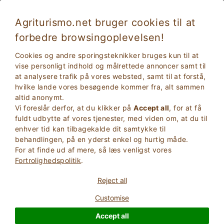
Agriturismo.net bruger cookies til at
forbedre browsingoplevelsen!
Cookies og andre sporingsteknikker bruges kun til at
vise personligt indhold og målrettede annoncer samt til
at analysere trafik på vores websted, samt til at forstå,
hvilke lande vores besøgende kommer fra, alt sammen
altid anonymt.
Vi foreslår derfor, at du klikker på
Accept all
, for at få
fuldt udbytte af vores tjenester, med viden om, at du til
2
Voksne
enhver tid kan tilbagekalde dit samtykke til
SØG
0
Børn
behandlingen, på en yderst enkel og hurtig måde.
For at finde ud af mere, så læs venligst vores
Fortrolighedspolitik
.
Reject all
Customise
Homepage
Charm properties
Calabria
Accept all