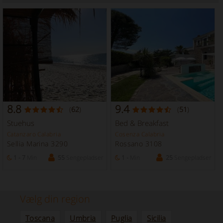
8.8
9.4
(
62
)
(
51
)
Stuehus
Bed & Breakfast
Catanzaro Calabria
Cosenza Calabria
Sellia Marina 3290
Rossano 3108
1 - 7
Min
55
Sengepladser
1 -
Min
25
Sengepladser
Vælg din region
Toscana
Umbria
Puglia
Sicilia