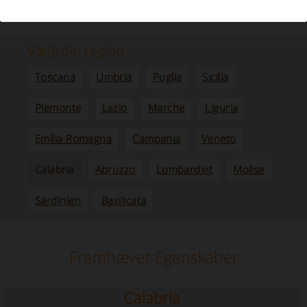
Vores udvalg af stuehuse, Relais og charme Villaer i
Calabrien
Vælg din region
Toscana
Umbria
Puglia
Sicilia
Piemonte
Lazio
Marche
Liguria
Emilia Romagna
Campania
Veneto
Calabria
Abruzzo
Lombardiet
Molise
Sardinien
Basilicata
Fremhævet Egenskaber
Calabria