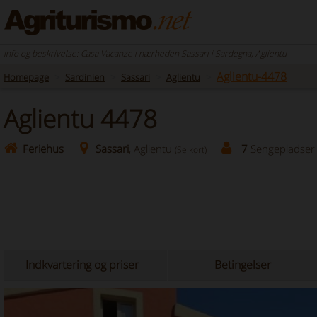
Info og beskrivelse: Casa Vacanze i nærheden Sassari i Sardegna, Aglientu
Aglientu-4478
Homepage
Sardinien
Sassari
Aglientu
Aglientu 4478
Feriehus
Sassari
, Aglientu
7
Sengepladser
(Se kort)
Indkvartering og priser
Betingelser