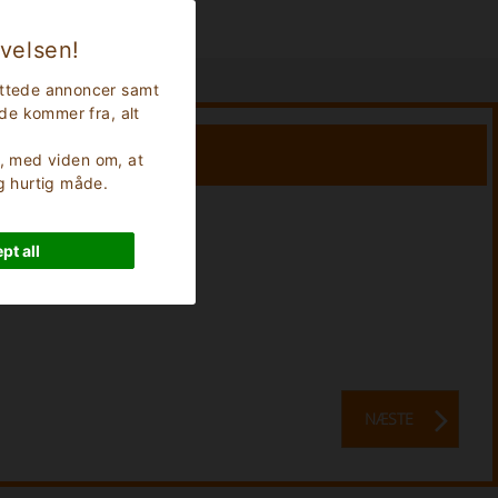
evelsen!
rettede annoncer samt
nde kommer fra, alt
er, med viden om, at
og hurtig måde.
Ferielængde:
0
Nætter
pt all
NÆSTE