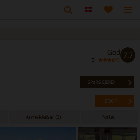
God
7.7
(
2
)
SPøRG EJEREN
BOOK
Anmeldelser (2)
Kortet