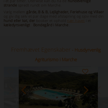
i et par timer. Oterwise kan du nå de
hundevenlige
strande
spredt rundt om Marche.
Vælg mellem
gårde, B & B, Lejligheder, Feriehuse og Villaer
og giv dig selv et par dage med afslapning og sjov med din
hund eller kat, der
booker et ophold
nær havet
i et
kæledyrsvenligt
Bondegård i Marche
.
Fremhævet Egenskaber
- Husdyrvenlig
Agriturismo i Marche