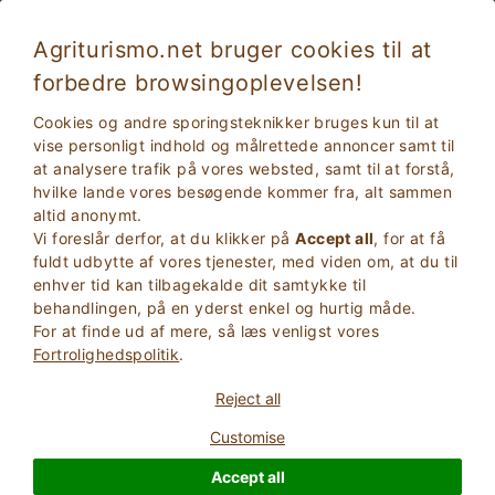
Agriturismo.net bruger cookies til at
forbedre browsingoplevelsen!
Ferie med kæledyr: hund og kæledyrsvenlig
Cookies og andre sporingsteknikker bruges kun til at
indkvartering i Marche
vise personligt indhold og målrettede annoncer samt til
at analysere trafik på vores websted, samt til at forstå,
hvilke lande vores besøgende kommer fra, alt sammen
altid anonymt.
Vi foreslår derfor, at du klikker på
Accept all
, for at få
fuldt udbytte af vores tjenester, med viden om, at du til
enhver tid kan tilbagekalde dit samtykke til
behandlingen, på en yderst enkel og hurtig måde.
For at finde ud af mere, så læs venligst vores
2
Voksne
Fortrolighedspolitik
.
SØG
0
Børn
Reject all
Customise
Accept all