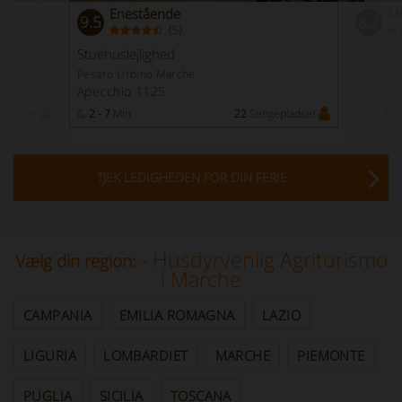
Enestående
Me
9.5
8.2
(
)
5
Stuehuslejlighed
Villa
Pesaro Urbino Marche
Ancona 
Apecchio 1125
Poggio 
pladser
2 - 7
Min
22
Sengepladser
2 - 4
M
TJEK LEDIGHEDEN FOR DIN FERIE
- Husdyrvenlig Agriturismo
Vælg din region:
i Marche
CAMPANIA
EMILIA ROMAGNA
LAZIO
LIGURIA
LOMBARDIET
MARCHE
PIEMONTE
PUGLIA
SICILIA
TOSCANA