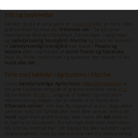
Info og beskrivelse
Tænker du på at arrangere en
weekend
eller en ferie i den
grønne Marche med din
firbenede ven
? Se på vores
hjemmeside Bed and Breakfast, Ferieboliger, Lejligheder
og
kæledyrsvenlig bondgård i Marche
og book dit ophold i
et
kæledyrsvenligt
bondgård
nær havet i
Pesaro og
Ancona
eller i nærheden af
Ascoli Piceno og Macerata,
hvor du finder mellemrum og tjenester, der passer til din
hund eller kat
.
Ferie med kæledyr i Agriturismo i Marche
Vores
kæledyrsvenlige Agriturismo i
Marche-regionen
er
smukke faciliteter omgivet af grønne områder med
pool
og faciliteter til
børn
, omgivet af bakker og med store
mellemrum og miljøer, der er ideelle til at hoste dine
firbenede venner
. Her kan du slappe af et par dage alene
sammen med din familie eller med dine venner, mens din
hund
leger med andre husdyr eller mens din
kat
slumrer i
et hjørne af strukturen. Du kan lege med dem med mere
tid, end du normalt har i dit daglige liv, eller lad dem være i
eksperthænder, hvis du skal komme væk fra indkvartering