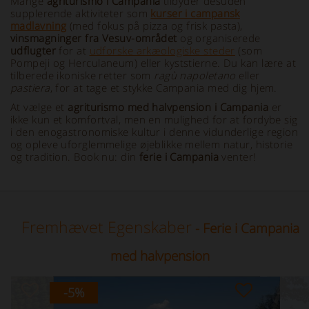
Mange
agriturismo i Campania
tilbyder desuden
supplerende aktiviteter som
kurser i campansk
madlavning
(med fokus på pizza og frisk pasta),
vinsmagninger fra Vesuv-området
og organiserede
udflugter
for at
udforske arkæologiske steder
(som
Pompeji og Herculaneum) eller kyststierne. Du kan lære at
tilberede ikoniske retter som
ragù napoletano
eller
pastiera
, for at tage et stykke Campania med dig hjem.
At vælge et
agriturismo med halvpension i Campania
er
ikke kun et komfortval, men en mulighed for at fordybe sig
i den enogastronomiske kultur i denne vidunderlige region
og opleve uforglemmelige øjeblikke mellem natur, historie
og tradition. Book nu: din
ferie i Campania
venter!
Fremhævet Egenskaber
- Ferie i Campania
med halvpension
-5
%