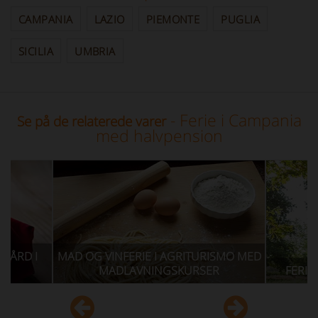
CAMPANIA
LAZIO
PIEMONTE
PUGLIA
SICILIA
UMBRIA
- Ferie i Campania
Se på de relaterede varer
med halvpension
D OG VINFERIE I AGRITURISMO MED
MADLAVNINGSKURSER
FERIE I ITALIEN I E