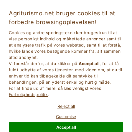
Agriturismo.net bruger cookies til at
forbedre browsingoplevelsen!
Agriturismo med halvpension i Campania i
Cookies og andre sporingsteknikker bruges kun til at
grønne
vise personligt indhold og målrettede annoncer samt til
at analysere trafik på vores websted, samt til at forstå,
hvilke lande vores besøgende kommer fra, alt sammen
altid anonymt.
Vi foreslår derfor, at du klikker på
Accept all
, for at få
fuldt udbytte af vores tjenester, med viden om, at du til
enhver tid kan tilbagekalde dit samtykke til
behandlingen, på en yderst enkel og hurtig måde.
For at finde ud af mere, så læs venligst vores
2
Voksne
Fortrolighedspolitik
.
SØG
0
Børn
Reject all
Customise
Accept all