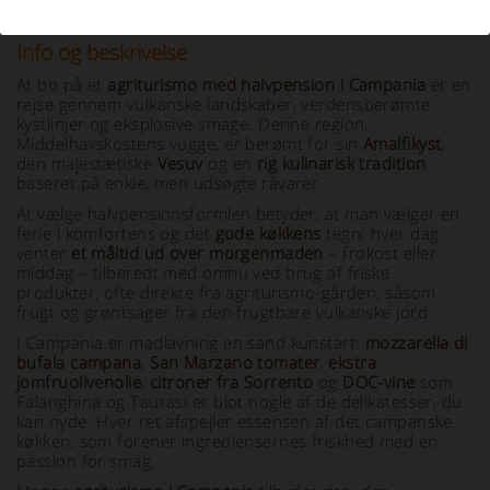
Info og beskrivelse
At bo på et
agriturismo med halvpension i Campania
er en
rejse gennem vulkanske landskaber, verdensberømte
kystlinjer og eksplosive smage. Denne region,
Middelhavskostens vugge, er berømt for sin
Amalfikyst
,
den majestætiske
Vesuv
og en
rig kulinarisk tradition
baseret på enkle, men udsøgte råvarer.
At vælge halvpensionsformlen betyder, at man vælger en
ferie i komfortens og det
gode køkkens
tegn: hver dag
venter
et måltid ud over morgenmaden
– frokost eller
middag – tilberedt med omhu ved brug af friske
produkter, ofte direkte fra agriturismo-gården, såsom
frugt og grøntsager fra den frugtbare vulkanske jord.
I Campania er madlavning en sand kunstart:
mozzarella di
bufala campana
,
San Marzano tomater
,
ekstra
jomfruolivenolie
,
citroner fra Sorrento
og
DOC-vine
som
Falanghina og Taurasi er blot nogle af de delikatesser, du
kan nyde. Hver ret afspejler essensen af det campanske
køkken, som forener ingrediensernes friskhed med en
passion for smag.