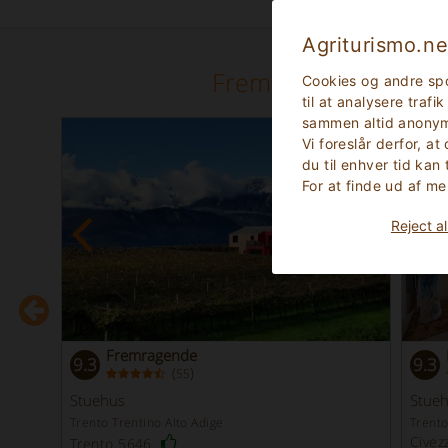
Agriturismo.ne
Fremhævet Egenska
Cookies og andre spo
til at analysere traf
sammen altid anonym
Vi foreslår derfor, at
du til enhver tid kan
For at finde ud af me
Reject al
Fremragende
9.3
9.3
(
)
55
Straks
Booking
Stuehus
Stue
Trento Trentino Alto Adige
Trento
Civez
Trento 5646