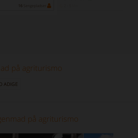
16
Sengepladser
2 - 5
Min
55
Senge
mad på agriturismo
O ADIGE
rgenmad på agriturismo