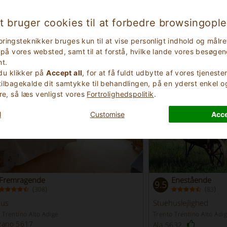
t bruger cookies til at forbedre browsingopl
ber
- Ferie i Trentino-Sydtyrol med mo
ringsteknikker bruges kun til at vise personligt indhold og mål
ik på vores websted, samt til at forstå, hvilke lande vores besøge
t.
 du klikker på
Accept all
, for at få fuldt udbytte af vores tjenest
 tilbagekalde dit samtykke til behandlingen, på en yderst enkel 
re, så læs venligst vores
Fortrolighedspolitik
.
l
Customise
Acce
Fremragende
Enestående
9.5
(
)
(
)
308
83
hus
Stuehuslejlighed
 Trentino Alto Adige
Trento Trentino Alto Adi
zano 5617
Ala 5632