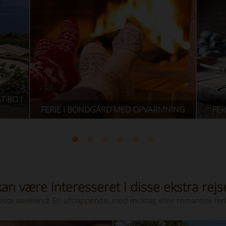
MNING
FERIE MED VINSMAGNING I LANGHE
F
an være interesseret i disse ekstra rejs
 næste weekend! En afslappende, med middag eller romantisk feri