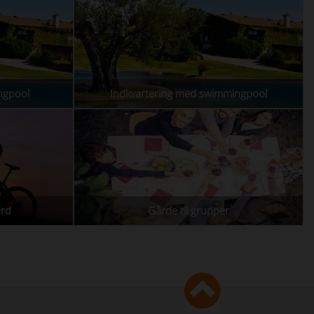
ngpool
Indkvartering med swimmingpool
ård
Gårde til grupper