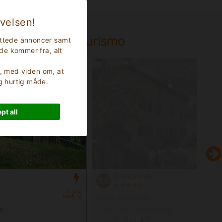
evelsen!
rgenmad på agriturismo
rettede annoncer samt
nde kommer fra, alt
er, med viden om, at
og hurtig måde.
pt all
Enestående
9.6
(
)
12
Straks
Booking
Bed & Breakfast
ge
Trento Trentino Alto Adige
Trento 3160