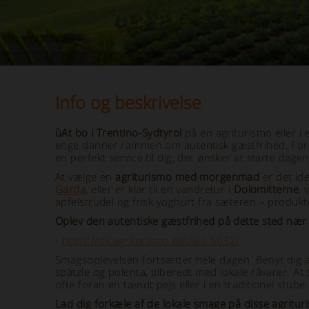
Info og beskrivelse
ùAt bo i Trentino-Sydtyrol
på en agriturismo eller i 
enge danner rammen om autentisk gæstfrihed. For a
en perfekt service til dig, der ønsker at starte dag
At vælge en
agriturismo med morgenmad
er det id
Garda
, eller er klar til en vandretur i
Dolomitterne
,
apfelstrudel og frisk yoghurt fra sæteren – produkter
Oplev den autentiske gæstfrihed på dette sted næ
-
https://dk.agriturismo.net/ala-5632/
Smagsoplevelsen fortsætter hele dagen: Benyt dig 
spätzle og polenta, tilberedt med lokale råvarer. A
ofte foran en tændt pejs eller i en traditionel stube 
Lad dig forkæle af de lokale smage på disse agritur