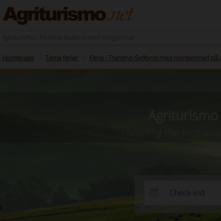
Agriturismo i Trentino-Sydtyrol med morgenmad
Homepage
Tema ferier
Ferie i Trentino-Sydtyrol med morgenmad på 
Agriturismo
choosing the best vill