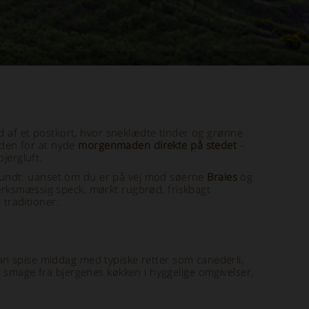
d af et postkort, hvor sneklædte tinder og grønne
eden for at nyde
morgenmaden direkte på stedet
–
jergluft.
 rundt: uanset om du er på vej mod søerne
Braies
og
rksmæssig speck, mørkt rugbrød, friskbagt
 traditioner.
an spise middag med typiske retter som canederli,
e smage fra bjergenes køkken i hyggelige omgivelser,