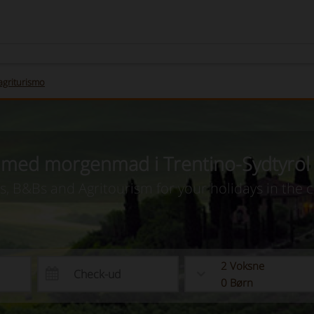
agriturismo
 med morgenmad i Trentino-Sydtyrol 
as, B&Bs and Agritourism for your holidays in the 
2
Voksne
0
Børn