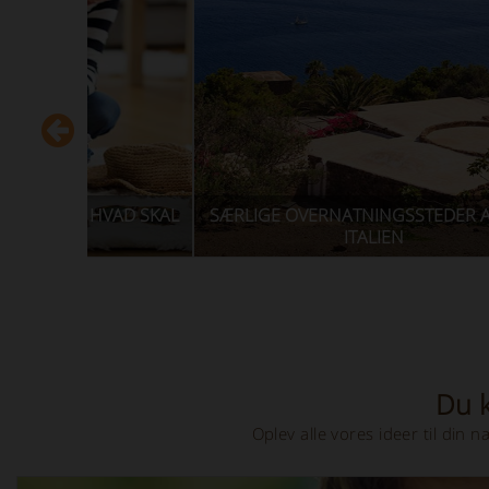
NINGSSTEDER AT BO I
TALIEN
FERIE I BONDGÅRD MED OPVAR
Du k
Oplev alle vores ideer til din