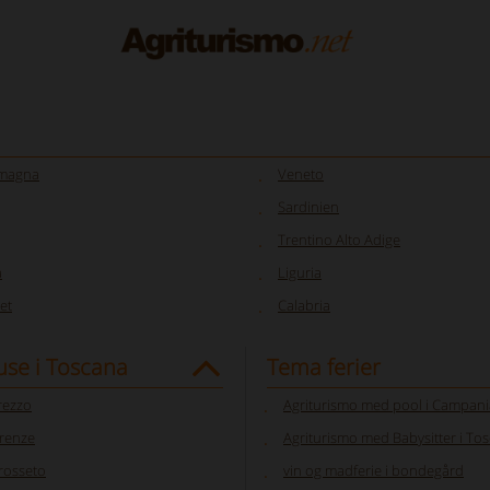
omagna
Veneto
Sardinien
Trentino Alto Adige
a
Liguria
et
Calabria
se i Toscana
Tema ferier
rezzo
Agriturismo med pool i Campani
irenze
Agriturismo med Babysitter i To
rosseto
vin og madferie i bondegård