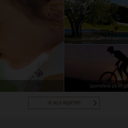
Bondehus med swimmi
Sportsferie på en g
SE ALLE REJSETIPS