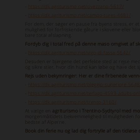
-
https://dk.agriturismo.net/civezzano-5617/
-
https://dk.agriturismo.net/campo-tures-4681/
For dem, der søger en pause fra byens stress, er e
mulighed for forfriskende gåture i skovene eller blo
bare total afslapning.
Fordyb dig i total fred på denne maso omgivet af s
-
https://dk.agriturismo.net/vigo-di-fassa-5642/
Desuden er bjergene det perfekte sted at rejse me
og sikre stier, hvor din hund kan løbe og have det s
Rejs uden bekymringer: Her er dine firbenede ven
-
https://dk.agriturismo.net/bleggio-superiore-5648
-
https://dk.agriturismo.net/terlago-4593-adults-onl
-
https://dk.agriturismo.net/trento-3160/
At vælge en
agriturismo i Trentino-Sydtyrol med 
morgenmåltidets bekvemmelighed til muligheden for a
bedste af Alperne.
Book din ferie nu og lad dig fortrylle af den tidløs