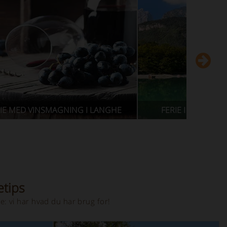
ERIE I BONDEGÅRD I BJERGENE
FERIE I BONDG
etips
e: vi har hvad du har brug for!