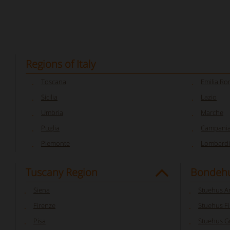
Regions of Italy
Toscana
Emilia R
Sicilia
Lazio
Umbria
Marche
Puglia
Campani
Piemonte
Lombardi
Tuscany Region
Bondehu
Siena
Stuehus A
Firenze
Stuehus F
Pisa
Stuehus G