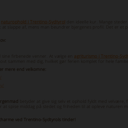
t
naturophold i Trentino-Sydtyrol
den ideelle kur. Mange steder
t at slappe af, mens man beundrer bjergenes profil. Det er et pa
kov:
d sine firbenede venner. At vælge en
agriturismo i Trentino-Sydt
jovt sammen med dig, hvilket gør ferien komplet for hele famili
ner mere end velkomne:
/
y/
morgenmad
betyder at give sig selv et ophold fyldt med velvære, 
t spise middag på stedet og friheden til at opleve naturen med 
e charme ved Trentino-Sydtyrols tinder!