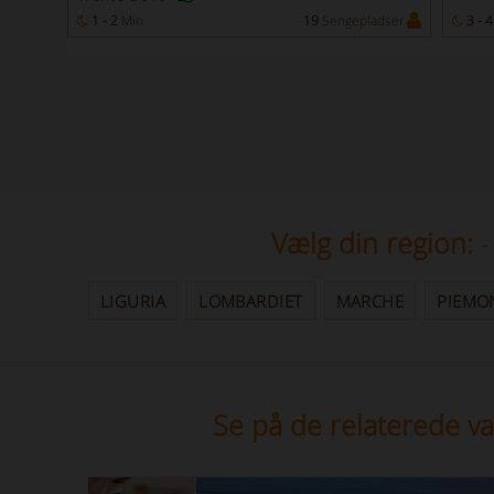
adser
1 - 2
Min
19
Sengepladser
3 - 4
Vælg din region:
-
LIGURIA
LOMBARDIET
MARCHE
PIEMO
Se på de relaterede va