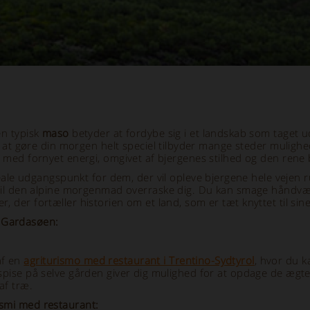
en typisk
maso
betyder at fordybe sig i et landskab som taget u
t gøre din morgen helt speciel tilbyder mange steder muligh
en med fornyet energi, omgivet af bjergenes stilhed og den rene b
eale udgangspunkt for dem, der vil opleve bjergene hele vejen
 vil den alpine morgenmad overraske dig. Du kan smage håndvæ
, der fortæller historien om et land, som er tæt knyttet til sine
r Gardasøen:
af en
agriturismo med restaurant i Trentino-Sydtyrol
, hvor du k
t spise på selve gården giver dig mulighed for at opdage de ægt
af træ.
ismi med restaurant: