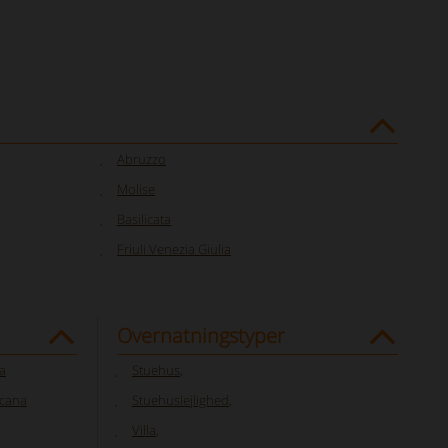
Abruzzo
Molise
Basilicata
Friuli Venezia Giulia
Overnatningstyper
a
Stuehus
,
scana
Stuehuslejlighed
,
Villa
,