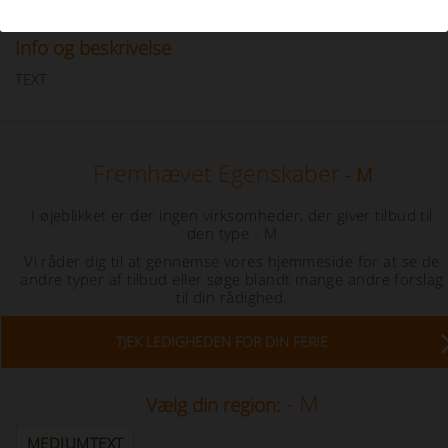
Info og beskrivelse
TEXT
Fremhævet Egenskaber
- M
I øjeblikket er der ingen virksomheder, der giver tilbud til
den type
- M
Vi råder dig til at gennemse vores hjemmeside for at se de
andre typer af tilbud eller søge blandt mange andre forslag
til din rådighed.
TJEK LEDIGHEDEN FOR DIN FERIE
- M
Vælg din region:
MEDIUMTEXT