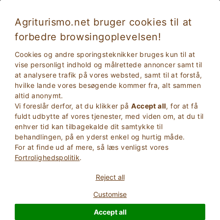
Agriturismo.net bruger cookies til at
forbedre browsingoplevelsen!
M
Cookies og andre sporingsteknikker bruges kun til at
vise personligt indhold og målrettede annoncer samt til
at analysere trafik på vores websted, samt til at forstå,
hvilke lande vores besøgende kommer fra, alt sammen
altid anonymt.
Vi foreslår derfor, at du klikker på
Accept all
, for at få
fuldt udbytte af vores tjenester, med viden om, at du til
enhver tid kan tilbagekalde dit samtykke til
behandlingen, på en yderst enkel og hurtig måde.
For at finde ud af mere, så læs venligst vores
2
Voksne
Fortrolighedspolitik
.
SØG
0
Børn
Reject all
Customise
Accept all