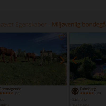
ævet Egenskaber
- Miljøvenlig bondegå
Fremragende
Fabelagtig
8.9
(
)
(
)
50
28
hus
Gårdferie
 Umbria
Pisa Toscana