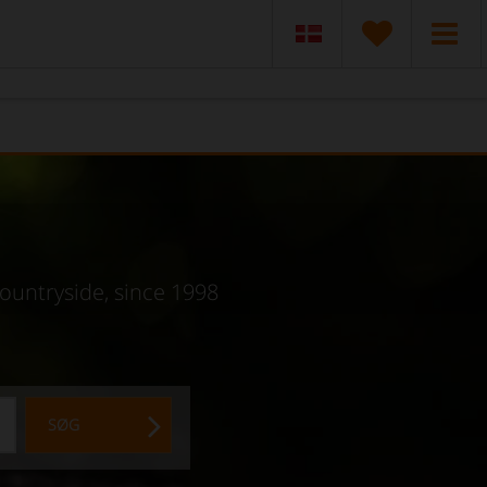
countryside, since 1998
SØG