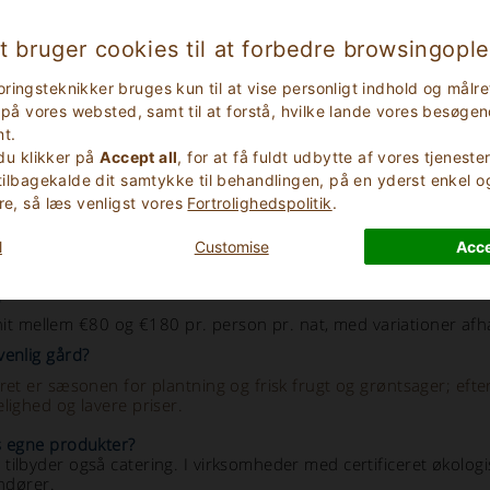
sen af solcelleanlæg, solvarmeanlæg eller forbindelse til vedvarend
t bruger cookies til at forbedre browsingopl
le faciliteter tilbyder aftaler om cykel- eller elbiludlejning, eller de
l de mest aktive faser i landbrugscyklussen
ringsteknikker bruges kun til at vise personligt indhold og mål
kontakt ejendommen direkte, inden du booker. Vi hjælper dig med at f
ik på vores websted, samt til at forstå, hvilke lande vores besøge
t.
 du klikker på
Accept all
, for at få fuldt udbytte af vores tjenest
 tilbagekalde dit samtykke til behandlingen, på en yderst enkel 
umenterede praksisser for at reducere sin miljøpåvirkning o
AS og Legambiente Turismo.
re, så læs venligst vores
Fortrolighedspolitik
.
d?
l
Customise
Acce
inger på er gennem uafhængige revisioner. EU-miljømærket, EMA
 "øko"-selvdeklarationer har ingen definerede minimumsstandarder
?
mellem €80 og €180 pr. person pr. nat, med variationer afhæn
venlig gård?
året er sæsonen for plantning og frisk frugt og grøntsager; ef
lighed og lavere priser.
s egne produkter?
tilbyder også catering. I virksomheder med certificeret økolo
andører.