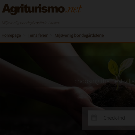
Miljøvenlig bondegårdsferie i Italien
Homepage
Tema ferier
Miljøvenlig bondegårdsferie
choosing the best vill