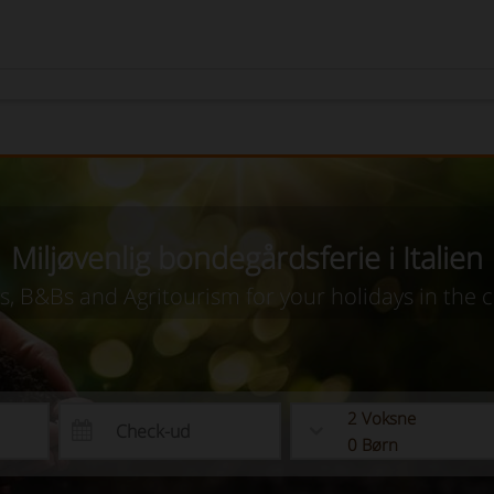
Miljøvenlig bondegårdsferie i Italien
as, B&Bs and Agritourism for your holidays in the 
2
Voksne
0
Børn