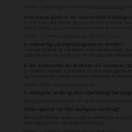
(Kilder:
uddybninger baseret på
Agriturismo.net
-da
Hvor mange gårde er der med certificeret økologis
6.542 italienske landbrugsturismevirksomheder har in
blandt landbrugsturismevirksomheder er mere end 
(Kilder:
Coldirettis uddybninger af ISTAT-data
)
Er miljøvenlige gårdophold egnede for familier?
I mange tilfælde ja. Faciliteter med køkkenhaver, dy
aldersgruppe og strukturen af de udbudte aktivitet
Er der incitamenter for faciliteter, der investerer i
Ja. PNRR's mission 2 omfatter foranstaltninger til 
og Trentino-Alto Adige lanceret specifikke indkaldels
(Kilder:
Miljø- og Energiministeriet
)
Er økologiske landbrug altid miljømæssigt bæredygt
Økologisk certificering er en vigtig indikator, men d
Hvilke regioner har flest økologiske landbrug?
Bondegårdsferier med mindst én økologisk produktio
med værdier over landsgennemsnittet.
(Kilder:
Coldirettis uddybninger af ISTAT-data
)