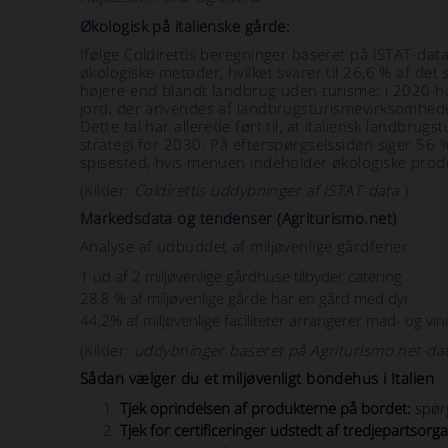
Økologisk på italienske gårde:
Ifølge Coldirettis beregninger baseret på ISTAT-da
økologiske metoder, hvilket svarer til 26,6 % af de
højere end blandt landbrug uden turisme: i 2020 ha
jord, der anvendes af landbrugsturismevirksomheder,
Dette tal har allerede ført til, at italiensk landbru
strategi for 2030. På efterspørgselssiden siger 56 
spisested, hvis menuen indeholder økologiske prod
(Kilder:
Coldirettis uddybninger af ISTAT-data
)
Markedsdata og tendenser (Agriturismo.net)
Analyse af udbuddet af miljøvenlige gårdferier:
1 ud af 2 miljøvenlige gårdhuse tilbyder catering
28,8 % af miljøvenlige gårde har en gård med dyr
44,2% af miljøvenlige faciliteter arrangerer mad- og vin
(Kilder:
uddybninger baseret på Agriturismo.net-da
Sådan vælger du et miljøvenligt bondehus i Italien
Tjek oprindelsen af produkterne på bordet:
spørg
Tjek for certificeringer udstedt af tredjepartsorg