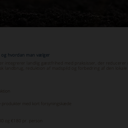
nger og hvordan man vælger
r integrerer landlig gæstfrihed med praksisser, der reducerer 
sk landbrug, reduktion af madspild og forbedring af den lokale 
uktion
e produkter med kort forsyningskæde
0 og €180 pr. person