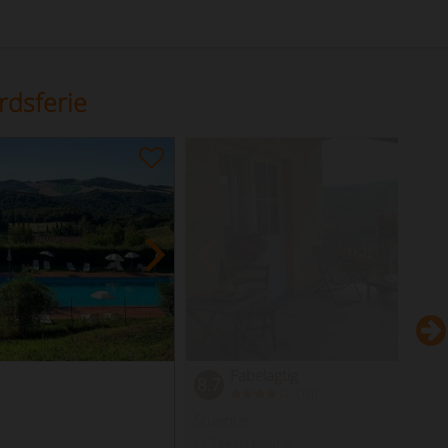
rdsferie
Fabelagtig
8.7
(
)
10
Stuehus
La Spezia Liguria