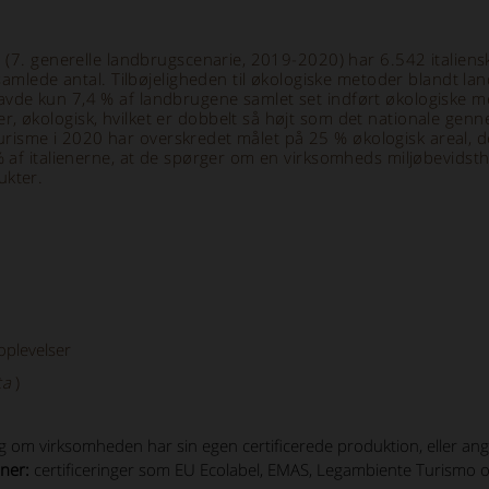
ta (7. generelle landbrugscenarie, 2019-2020) har 6.542 italie
t samlede antal. Tilbøjeligheden til økologiske metoder blandt
vde kun 7,4 % af landbrugene samlet set indført økologiske me
 økologisk, hvilket er dobbelt så højt som det nationale genne
gsturisme i 2020 har overskredet målet på 25 % økologisk areal, d
% af italienerne, at de spørger om en virksomheds miljøbevidsth
ukter.
oplevelser
ta
)
 om virksomheden har sin egen certificerede produktion, eller angi
aner:
certificeringer som EU Ecolabel, EMAS, Legambiente Turismo og