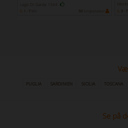
Monte
Lago Di Garda 1544
adser
1 - 7
Min
50
Sengepladser
3 - 7
Væl
PUGLIA
SARDINIEN
SICILIA
TOSCANA
Se på d