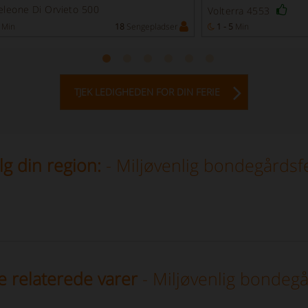
leone Di Orvieto 500
Volterra 4553
Min
18
Sengepladser
1 - 5
Min
TJEK LEDIGHEDEN FOR DIN FERIE
g din region:
- Miljøvenlig bondegårdsf
e relaterede varer
- Miljøvenlig bondegå