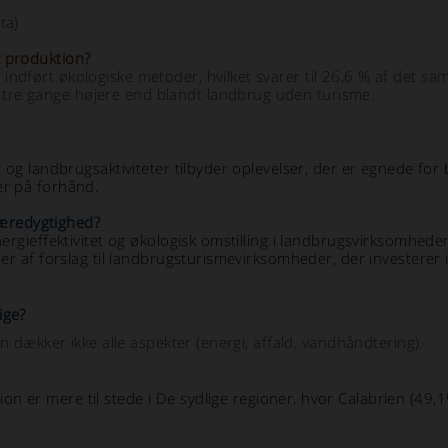
ta)
k produktion?
dført økologiske metoder, hvilket svarer til 26,6 % af det samle
tre gange højere end blandt landbrug uden turisme.
r og landbrugsaktiviteter tilbyder oplevelser, der er egnede for 
er på forhånd.
 bæredygtighed?
energieffektivitet og økologisk omstilling i landbrugsvirksomhed
er af forslag til landbrugsturismevirksomheder, der investerer i
ige?
en dækker ikke alle aspekter (energi, affald, vandhåndtering).
n er mere til stede i
De sydlige regioner, hvor Calabrien (49,1%