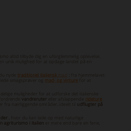
ismo altid tilbyde dig en uforglemmelig oplevelse,
r en unik mulighed for at opdage landet på en
 du nyde
traditionel
italiensk
mad
:
fra hjemmelavet
uidede smagsprøver og
mad- og vinture
for at
elige muligheder for at udforske det italienske
fordrende
vandreruter
eller afslappende
rideture
.
r fra nærliggende områder, ideelt til
udflugter på
åder
, hvor du kan lade op med naturlige
 agriturismo i Italien
er mere end bare en ferie,