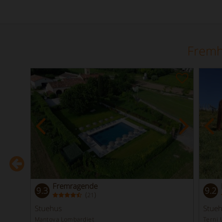
Fremh
Fremragende
9.3
9.2
(
)
21
Stuehus
Stue
Mantova Lombardiet
Terni