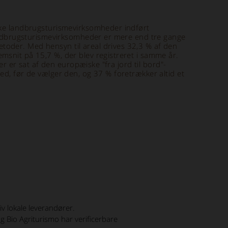
nske landbrugsturismevirksomheder indført
 landbrugsturismevirksomheder er mere end tre gange
toder. Med hensyn til areal drives 32,3 % af den
msnit på 15,7 %, der blev registreret i samme år.
er er sat af den europæiske "fra jord til bord"-
ed, før de vælger den, og 37 % foretrækker altid et
v lokale leverandører.
 Bio Agriturismo har verificerbare