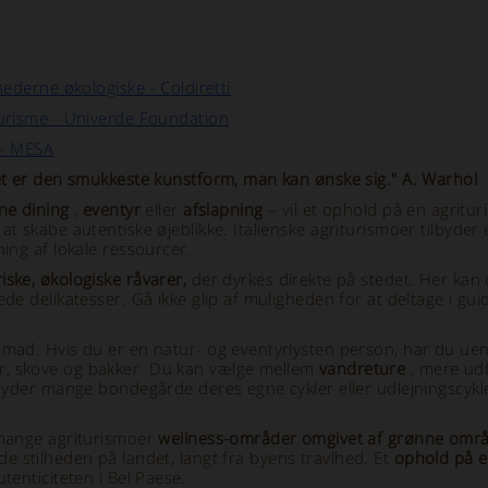
hederne økologiske - Coldiretti
turisme - Univerde Foundation
 - MESA
det er den smukkeste kunstform, man kan ønske sig." A. Warhol
ine dining
,
eventyr
eller
afslapning
– vil et ophold på en agritur
at skabe autentiske øjeblikke. Italienske agriturismoer tilbyde
ing af lokale ressourcer.
iske, økologiske råvarer,
der dyrkes direkte på stedet. Her kan
ede delikatesser. Gå ikke glip af muligheden for at deltage i g
mad. Hvis du er en natur- og eventyrlysten person, har du uend
r, skove og bakker. Du kan vælge mellem
vandreture
, mere ud
lbyder mange bondegårde deres egne cykler eller udlejningscykle
 mange agriturismoer
wellness-områder omgivet af grønne omr
yde stilheden på landet, langt fra byens travlhed. Et
ophold på en
tenticiteten i Bel Paese.