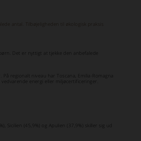
de antal. Tilbøjeligheden til økologisk praksis
børn. Det er nyttigt at tjekke den anbefalede
er. På regionalt niveau har Toscana, Emilia-Romagna
 vedvarende energi eller miljøcertificeringer.
), Sicilien (45,9%) og Apulien (37,9%) skiller sig ud