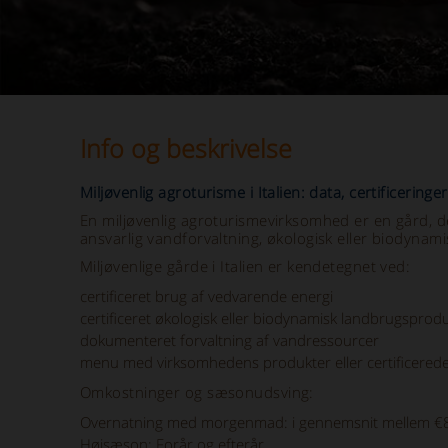
Info og beskrivelse
Miljøvenlig agroturisme i Italien: data, certificeri
En miljøvenlig agroturismevirksomhed er en gård, de
ansvarlig vandforvaltning, økologisk eller biodynami
Miljøvenlige gårde i Italien er kendetegnet ved:
certificeret brug af vedvarende energi
certificeret økologisk eller biodynamisk landbrugsprod
dokumenteret forvaltning af vandressourcer
menu med virksomhedens produkter eller certificered
Omkostninger og sæsonudsving:
Overnatning med morgenmad: i gennemsnit mellem €8
Højsæson: Forår og efterår