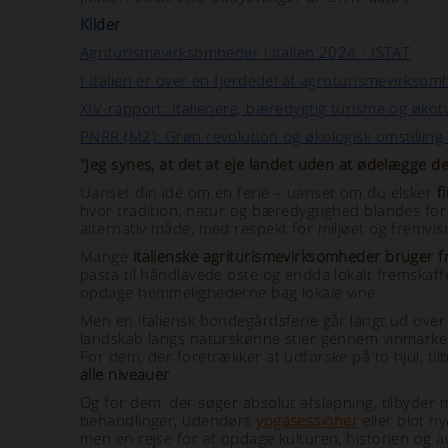
Kilder
Agriturismevirksomheder i Italien 2024 - ISTAT
I Italien er over en fjerdedel af agroturismevirksom
XIV-rapport: Italienere, bæredygtig turisme og øko
PNRR (M2): Grøn revolution og økologisk omstilling
"Jeg synes, at det at eje landet uden at ødelægge 
Uanset din idé om en ferie – uanset om du elsker
f
hvor tradition, natur og bæredygtighed blandes for 
alternativ måde, med respekt for miljøet og fremvisn
Mange
italienske agriturismevirksomheder bruger fr
pasta til håndlavede oste og endda lokalt fremskaff
opdage hemmelighederne bag lokale vine.
Men en italiensk bondegårdsferie går langt ud over 
landskab langs naturskønne stier gennem vinmarke
For dem, der foretrækker at udforske på to hjul, ti
alle niveauer
.
Og for dem, der søger absolut afslapning, tilbyder
behandlinger,
udendørs
yogasessioner
eller blot n
men en rejse for at opdage kulturen, historien og au