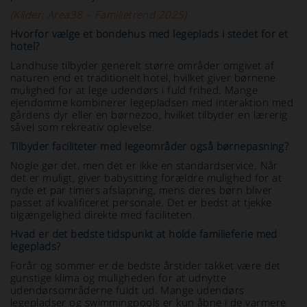
(Kilder: Area38 – Familietrend 2025)
Hvorfor vælge et bondehus med legeplads i stedet for et
hotel?
Landhuse tilbyder generelt større områder omgivet af
naturen end et traditionelt hotel, hvilket giver børnene
mulighed for at lege udendørs i fuld frihed. Mange
ejendomme kombinerer legepladsen med interaktion med
gårdens dyr eller en børnezoo, hvilket tilbyder en lærerig
såvel som rekreativ oplevelse.
Tilbyder faciliteter med legeområder også børnepasning?
Nogle gør det, men det er ikke en standardservice. Når
det er muligt, giver babysitting forældre mulighed for at
nyde et par timers afslapning, mens deres børn bliver
passet af kvalificeret personale. Det er bedst at tjekke
tilgængelighed direkte med faciliteten.
Hvad er det bedste tidspunkt at holde familieferie med
legeplads?
Forår og sommer er de bedste årstider takket være det
gunstige klima og muligheden for at udnytte
udendørsområderne fuldt ud. Mange udendørs
legepladser og swimmingpools er kun åbne i de varmere