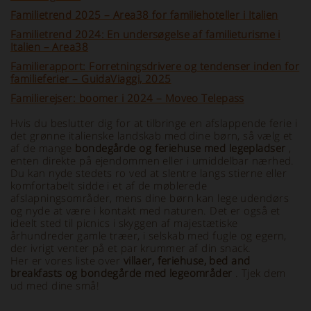
Familietrend 2025 – Area38 for familiehoteller i Italien
Familietrend 2024: En undersøgelse af familieturisme i
Italien – Area38
Familierapport: Forretningsdrivere og tendenser inden for
familieferier – GuidaViaggi, 2025
Familierejser: boomer i 2024 – Moveo Telepass
Hvis du beslutter dig for at tilbringe en afslappende ferie i
det grønne italienske landskab med dine børn, så vælg et
af de mange
bondegårde og feriehuse med legepladser
,
enten direkte på ejendommen eller i umiddelbar nærhed.
Du kan nyde stedets ro ved at slentre langs stierne eller
komfortabelt sidde i et af de møblerede
afslapningsområder, mens dine børn kan lege udendørs
og nyde at være i kontakt med naturen. Det er også et
ideelt sted til picnics i skyggen af majestætiske
århundreder gamle træer, i selskab med fugle og egern,
der ivrigt venter på et par krummer af din snack.
Her er vores liste over
villaer, feriehuse, bed and
breakfasts og bondegårde med legeområder
. Tjek dem
ud med dine små!