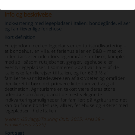
Info og beskrivelse
Indkvartering med legepladser i Italien: bondegårde, villaer
og familievenlige feriehuse
Kort definition
En ejendom med en legeplads er en turistindkvartering –
et bondehus, en villa, et feriehus eller en B&B – med et
indendørs eller udendørs legeområde for børn, komplet
med spil såsom rutsjebaner, gynger, legehuse eller
eventyrlegepladser. I sommeren 2024 var 65 % af de
italienske familierejser til Italien, og for 62,3 % af
familierne var tilstedeværelsen af aktiviteter og områder
dedikeret til børn det primære kriterium ved valg af
destination. Agriturisme er, takket være deres store
udendørsområder, blandt de mest velegnede
indkvarteringsmuligheder for familier: på Agriturismo.net
kan du finde bondehuse, villaer, feriehuse og B&B'er med
legepladser i hele Italien.
(Kilder: GBviaggi/Touring Club, 2025; Area38 –
Familietrend 2025)
Kort sagt