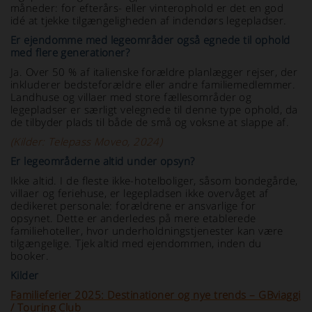
måneder: for efterårs- eller vinterophold er det en god
idé at tjekke tilgængeligheden af indendørs legepladser.
Er ejendomme med legeområder også egnede til ophold
med flere generationer?
Ja. Over 50 % af italienske forældre planlægger rejser, der
inkluderer bedsteforældre eller andre familiemedlemmer.
Landhuse og villaer med store fællesområder og
legepladser er særligt velegnede til denne type ophold, da
de tilbyder plads til både de små og voksne at slappe af.
(Kilder: Telepass Moveo, 2024)
Er legeområderne altid under opsyn?
Ikke altid. I de fleste ikke-hotelboliger, såsom bondegårde,
villaer og feriehuse, er legepladsen ikke overvåget af
dedikeret personale: forældrene er ansvarlige for
opsynet. Dette er anderledes på mere etablerede
familiehoteller, hvor underholdningstjenester kan være
tilgængelige. Tjek altid med ejendommen, inden du
booker.
Kilder
Familieferier 2025: Destinationer og nye trends – GBviaggi
/ Touring Club