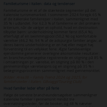
Familieturisme i Italien: data og tendenser
Familieturisme er et af de stærkeste segmenter på det
italienske turismemarked. I sommeren 2024 foregik 65 %
af de italienske familierejser i Italien, sammenlignet med
35 % i udlandet. For 62,3 % af familierne er det primære
kriterium, når de vælger et ophold, hvad en destination
tilbyder børn: underholdning kommer først (65,4 %),
efterfulgt af en swimmingpool (50,2 %) og komfortable
værelser (46,2 %). 94 % af de adspurgte familier angav, at
deres børns underholdning er en høj eller meget høj
forventning til en vellykket ferie. Ægte familievenlige
ejendomme genererer overlegne økonomiske resultater:
en brancheundersøgelse registrerede en stigning på 85 %
i omsætningen pr. værelse, en stigning på 80 % i den
gennemsnitlige værelsespris og en stigning på 35 % i
belægningsprocenten sammenlignet med gennemsnittet.
(Kilder: Area38 – Family Trend 2024 og 2025, for
familiehoteller i Italien; GBviaggi/Touring Club)
Hvad familier leder efter på ferie
Ifølge de seneste brancheundersøgelser sammenligner
italienske familier i gennemsnit mindst tre
overnatningssteder, før de booker, og 48 % nævner