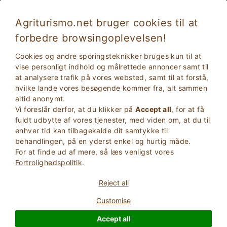
Agriturismo.net bruger cookies til at
forbedre browsingoplevelsen!
Legepladser og legeområder for børn i
Cookies og andre sporingsteknikker bruges kun til at
Italien
vise personligt indhold og målrettede annoncer samt til
at analysere trafik på vores websted, samt til at forstå,
hvilke lande vores besøgende kommer fra, alt sammen
altid anonymt.
Vi foreslår derfor, at du klikker på
Accept all
, for at få
fuldt udbytte af vores tjenester, med viden om, at du til
enhver tid kan tilbagekalde dit samtykke til
behandlingen, på en yderst enkel og hurtig måde.
For at finde ud af mere, så læs venligst vores
2
Voksne
Fortrolighedspolitik
.
SØG
0
Børn
Reject all
Customise
Accept all