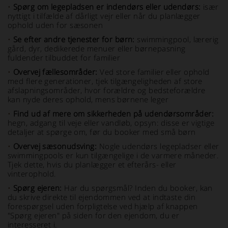
•
Spørg om legepladsen er indendørs eller udendørs:
især
nyttigt i tilfælde af dårligt vejr eller når du planlægger
ophold uden for sæsonen
•
Se efter andre tjenester for børn:
swimmingpool, lærerig
gård, dyr, dedikerede menuer eller børnepasning
fuldender tilbuddet for familier
•
Overvej fællesområder:
Ved store familier eller ophold
med flere generationer, tjek tilgængeligheden af store
afslapningsområder, hvor forældre og bedsteforældre
kan nyde deres ophold, mens børnene leger
•
Find ud af mere om sikkerheden på udendørsområder:
hegn, adgang til veje eller vandløb, opsyn: disse er vigtige
detaljer at spørge om, før du booker med små børn
•
Overvej sæsonudsving:
Nogle udendørs legepladser eller
swimmingpools er kun tilgængelige i de varmere måneder.
Tjek dette, hvis du planlægger et efterårs- eller
vinterophold.
•
Spørg ejeren:
Har du spørgsmål? Inden du booker, kan
du skrive direkte til ejendommen ved at indtaste din
forespørgsel uden forpligtelse ved hjælp af knappen
"Spørg ejeren" på siden for den ejendom, du er
interesseret i.