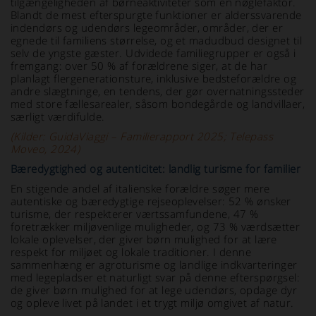
tilgængeligheden af børneaktiviteter som en nøglefaktor.
Blandt de mest efterspurgte funktioner er alderssvarende
indendørs og udendørs legeområder, områder, der er
egnede til familiens størrelse, og et madudbud designet til
selv de yngste gæster. Udvidede familiegrupper er også i
fremgang: over 50 % af forældrene siger, at de har
planlagt flergenerationsture, inklusive bedsteforældre og
andre slægtninge, en tendens, der gør overnatningssteder
med store fællesarealer, såsom bondegårde og landvillaer,
særligt værdifulde.
(Kilder: GuidaViaggi – Familierapport 2025; Telepass
Moveo, 2024)
Bæredygtighed og autenticitet: landlig turisme for familier
En stigende andel af italienske forældre søger mere
autentiske og bæredygtige rejseoplevelser: 52 % ønsker
turisme, der respekterer værtssamfundene, 47 %
foretrækker miljøvenlige muligheder, og 73 % værdsætter
lokale oplevelser, der giver børn mulighed for at lære
respekt for miljøet og lokale traditioner. I denne
sammenhæng er agroturisme og landlige indkvarteringer
med legepladser et naturligt svar på denne efterspørgsel:
de giver børn mulighed for at lege udendørs, opdage dyr
og opleve livet på landet i et trygt miljø omgivet af natur.