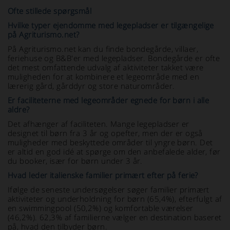
Ofte stillede spørgsmål
Hvilke typer ejendomme med legepladser er tilgængelige
på Agriturismo.net?
På Agriturismo.net kan du finde bondegårde, villaer,
feriehuse og B&B'er med legepladser. Bondegårde er ofte
det mest omfattende udvalg af aktiviteter takket være
muligheden for at kombinere et legeområde med en
lærerig gård, gårddyr og store naturområder.
Er faciliteterne med legeområder egnede for børn i alle
aldre?
Det afhænger af faciliteten. Mange legepladser er
designet til børn fra 3 år og opefter, men der er også
muligheder med beskyttede områder til yngre børn. Det
er altid en god idé at spørge om den anbefalede alder, før
du booker, især for børn under 3 år.
Hvad leder italienske familier primært efter på ferie?
Ifølge de seneste undersøgelser søger familier primært
aktiviteter og underholdning for børn (65,4%), efterfulgt af
en swimmingpool (50,2%) og komfortable værelser
(46,2%). 62,3% af familierne vælger en destination baseret
på, hvad den tilbyder børn.