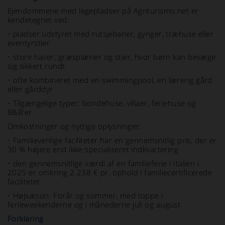
Ejendommene med legepladser på Agriturismo.net er
kendetegnet ved:
•
pladser udstyret med rutsjebaner, gynger, træhuse eller
eventyrstier
•
store haver, græsplæner og stier, hvor børn kan bevæge
sig sikkert rundt
•
ofte kombineret med en swimmingpool, en lærerig gård
eller gårddyr
•
Tilgængelige typer: bondehuse, villaer, feriehuse og
B&B'er
Omkostninger og nyttige oplysninger:
•
Familievenlige faciliteter har en gennemsnitlig pris, der er
30 % højere end ikke-specialiseret indkvartering
•
den gennemsnitlige værdi af en familieferie i Italien i
2025 er omkring 2.238 € pr. ophold i familiecertificerede
faciliteter
•
Højsæson: Forår og sommer, med toppe i
ferieweekenderne og i månederne juli og august
Forklaring