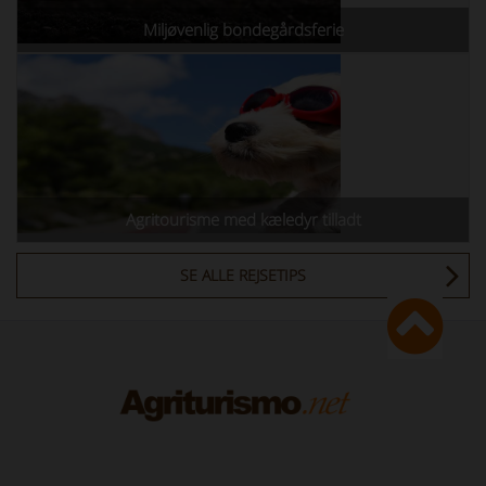
Miljøvenlig bondegårdsferie
Agritourisme med kæledyr tilladt
SE ALLE REJSETIPS