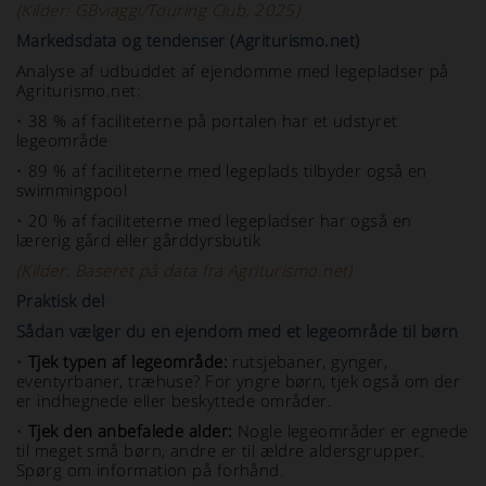
(Kilder: GBviaggi/Touring Club, 2025)
Markedsdata og tendenser (Agriturismo.net)
Analyse af udbuddet af ejendomme med legepladser på
Agriturismo.net:
•
38 % af faciliteterne på portalen har et udstyret
legeområde
•
89 % af faciliteterne med legeplads tilbyder også en
swimmingpool
•
20 % af faciliteterne med legepladser har også en
lærerig gård eller gårddyrsbutik
(Kilder: Baseret på data fra Agriturismo.net)
Praktisk del
Sådan vælger du en ejendom med et legeområde til børn
•
Tjek typen af legeområde:
rutsjebaner, gynger,
eventyrbaner, træhuse? For yngre børn, tjek også om der
er indhegnede eller beskyttede områder.
•
Tjek den anbefalede alder:
Nogle legeområder er egnede
til meget små børn, andre er til ældre aldersgrupper.
Spørg om information på forhånd.