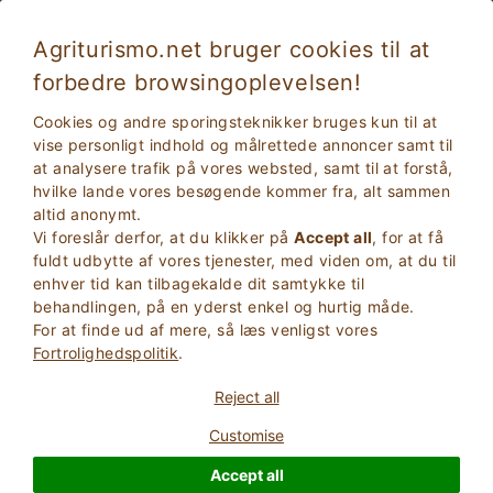
Agriturismo.net bruger cookies til at
forbedre browsingoplevelsen!
Verona 4014
Fremragende
Cookies og andre sporingsteknikker bruges kun til at
9.4
Stuehus
vise personligt indhold og målrettede annoncer samt til
at analysere trafik på vores websted, samt til at forstå,
Verona
, Verona
38
Sengepladser
(Se kort)
hvilke lande vores besøgende kommer fra, alt sammen
altid anonymt.
SPøRG EJEREN
BOOK
Vi foreslår derfor, at du klikker på
Accept all
, for at få
fuldt udbytte af vores tjenester, med viden om, at du til
enhver tid kan tilbagekalde dit samtykke til
behandlingen, på en yderst enkel og hurtig måde.
Flere oplysninger
For at finde ud af mere, så læs venligst vores
Fortrolighedspolitik
.
7 Anmeldelser
Ejendom
Reject all
Customise
Accept all