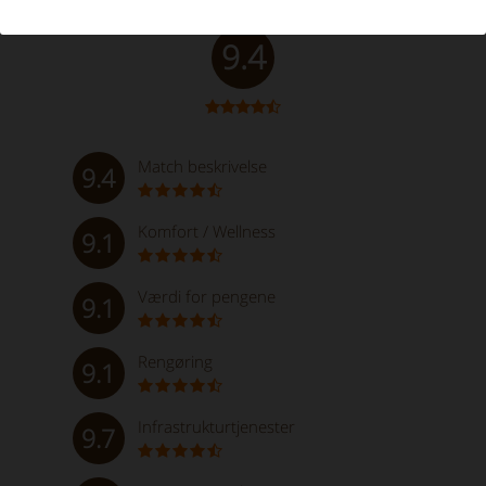
Fremragende
9.4
Match beskrivelse
9.4
Komfort / Wellness
9.1
Værdi for pengene
9.1
Rengøring
9.1
Infrastrukturtjenester
9.7