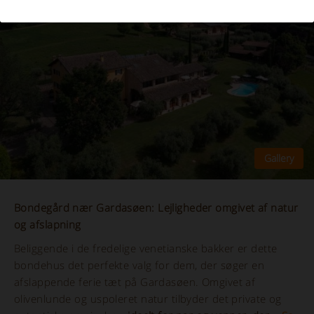
Bondegård nær Gardasøen: Lejligheder omgivet af natur
og afslapning
Beliggende i de fredelige venetianske bakker er dette
bondehus det perfekte valg for dem, der søger en
afslappende ferie tæt på Gardasøen. Omgivet af
olivenlunde og uspoleret natur tilbyder det private og