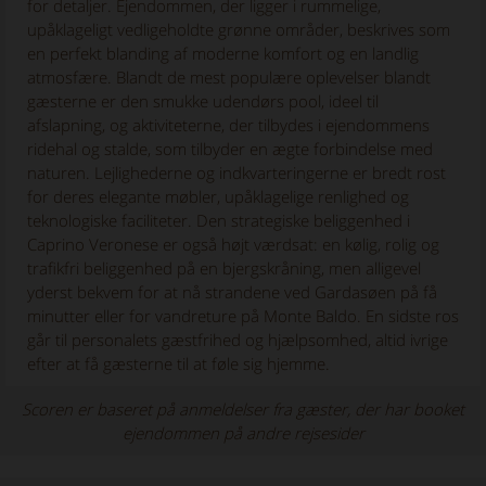
for detaljer. Ejendommen, der ligger i rummelige,
upåklageligt vedligeholdte grønne områder, beskrives som
en perfekt blanding af moderne komfort og en landlig
atmosfære. Blandt de mest populære oplevelser blandt
gæsterne er den smukke udendørs pool, ideel til
afslapning, og aktiviteterne, der tilbydes i ejendommens
ridehal og stalde, som tilbyder en ægte forbindelse med
naturen. Lejlighederne og indkvarteringerne er bredt rost
for deres elegante møbler, upåklagelige renlighed og
teknologiske faciliteter. Den strategiske beliggenhed i
Caprino Veronese er også højt værdsat: en kølig, rolig og
trafikfri beliggenhed på en bjergskråning, men alligevel
yderst bekvem for at nå strandene ved Gardasøen på få
minutter eller for vandreture på Monte Baldo. En sidste ros
går til personalets gæstfrihed og hjælpsomhed, altid ivrige
efter at få gæsterne til at føle sig hjemme.
Scoren er baseret på anmeldelser fra gæster, der har booket
ejendommen på andre rejsesider