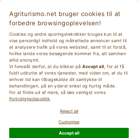
Agriturismo.net bruger cookies til at
forbedre browsingoplevelsen!
Caprino Veronese 5649 (No
Fremragende
kids under 12 from July to
Cookies og andre sporingsteknikker bruges kun til at
9.2
vise personligt indhold og målrettede annoncer samt til
September)
at analysere trafik på vores websted, samt til at forstå,
hvilke lande vores besøgende kommer fra, alt sammen
Stuehus
altid anonymt.
Verona
, Caprino Veronese
16
Sengepladser
(Se kort)
Vi foreslår derfor, at du klikker på
Accept all
, for at få
fuldt udbytte af vores tjenester, med viden om, at du til
enhver tid kan tilbagekalde dit samtykke til
SPøRG EJEREN
BOOK
behandlingen, på en yderst enkel og hurtig måde.
For at finde ud af mere, så læs venligst vores
Fortrolighedspolitik
.
Flere oplysninger
Reject all
Customise
Accept all