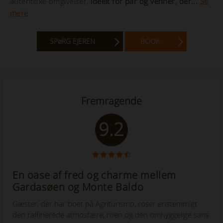
autentiske omgivelser,
ideelt for par og venner, der...
Se
mere
SPøRG EJEREN
BOOK
Fremragende
9.2
En oase af fred og charme mellem
Gardasøen og Monte Baldo
Gæster, der har boet på Agriturismo, roser enstemmigt
den raffinerede atmosfære, roen og den omhyggelige sans