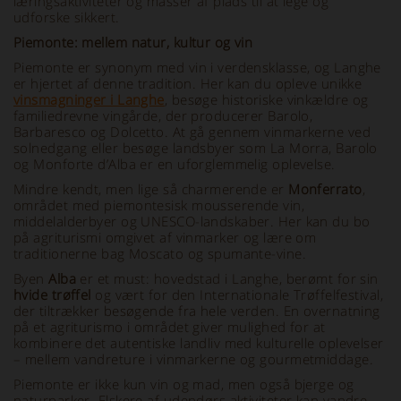
læringsaktiviteter og masser af plads til at lege og
udforske sikkert.
Piemonte: mellem natur, kultur og vin
Piemonte er synonym med vin i verdensklasse, og Langhe
er hjertet af denne tradition. Her kan du opleve unikke
vinsmagninger i Langhe
, besøge historiske vinkældre og
familiedrevne vingårde, der producerer Barolo,
Barbaresco og Dolcetto. At gå gennem vinmarkerne ved
solnedgang eller besøge landsbyer som La Morra, Barolo
og Monforte d’Alba er en uforglemmelig oplevelse.
Mindre kendt, men lige så charmerende er
Monferrato
,
området med piemontesisk mousserende vin,
middelalderbyer og UNESCO-landskaber. Her kan du bo
på agriturismi omgivet af vinmarker og lære om
traditionerne bag Moscato og spumante-vine.
Byen
Alba
er et must: hovedstad i Langhe, berømt for sin
hvide trøffel
og vært for den Internationale Trøffelfestival,
der tiltrækker besøgende fra hele verden. En overnatning
på et agriturismo i området giver mulighed for at
kombinere det autentiske landliv med kulturelle oplevelser
– mellem vandreture i vinmarkerne og gourmetmiddage.
Piemonte er ikke kun vin og mad, men også bjerge og
naturparker. Elskere af udendørs aktiviteter kan vandre,