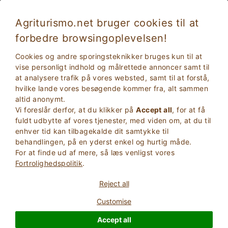
Agriturismo.net bruger cookies til at
forbedre browsingoplevelsen!
En autentisk oplevelse mellem natur, vin og
Cookies og andre sporingsteknikker bruges kun til at
traditioner
vise personligt indhold og målrettede annoncer samt til
at analysere trafik på vores websted, samt til at forstå,
hvilke lande vores besøgende kommer fra, alt sammen
altid anonymt.
Vi foreslår derfor, at du klikker på
Accept all
, for at få
fuldt udbytte af vores tjenester, med viden om, at du til
enhver tid kan tilbagekalde dit samtykke til
behandlingen, på en yderst enkel og hurtig måde.
For at finde ud af mere, så læs venligst vores
2
Voksne
Fortrolighedspolitik
.
SØG
0
Børn
Reject all
Customise
Accept all