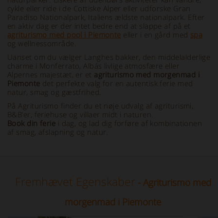
cykle eller ride i de Cottiske Alper eller udforske Gran
Paradiso Nationalpark, Italiens ældste nationalpark. Efter
en aktiv dag er der intet bedre end at slappe af på et
agriturismo med pool i Piemonte
eller i en gård med
spa
og wellnessområde.
Uanset om du vælger Langhes bakker, den middelalderlige
charme i Monferrato, Albás livlige atmosfære eller
Alpernes majestæt, er et
agriturismo med morgenmad i
Piemonte
det perfekte valg for en autentisk ferie med
natur, smag og gæstfrihed.
På Agriturismo finder du et nøje udvalg af agriturismi,
B&B’er, feriehuse og villaer midt i naturen.
Book din ferie
i dag, og lad dig forføre af kombinationen
af smag, afslapning og natur.
Fremhævet Egenskaber
- Agriturismo med
morgenmad i Piemonte