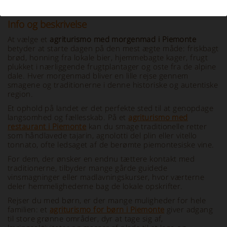
Info og beskrivelse
At vælge et
agriturismo med morgenmad i Piemonte
betyder at starte dagen på den mest ægte måde: friskbagt
brød, honning fra lokale bier, hjemmebagte kager, frugt
plukket i nærliggende frugtplantager og oste fra de alpine
dale. Hver morgenmad bliver en lille rejse gennem
smagene og traditionerne i denne historiske og autentiske
region.
Et ophold på landet er det perfekte sted til at genopdage
langsomhed og fællesskab. På et
agriturismo med
restaurant i Piemonte
kan du smage traditionelle retter
som håndlavede tajarin, agnolotti del plin eller vitello
tonnato, ofte ledsaget af de berømte piemontesiske vine.
For dem, der ønsker en endnu tættere kontakt med
traditionerne, tilbyder mange gårde guidede
vinsmagninger eller madlavningskurser, hvor værterne
deler hemmelighederne bag de lokale opskrifter.
Rejser du med børn, er der mange muligheder for hele
familien: et
agriturismo for børn i Piemonte
giver adgang
til store grønne områder, dyr at tage sig af,