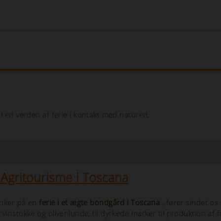
 & Breakfast
l en verden af ​​ferie i kontakt med naturen.
g Agritourisme i Toscana
nker på en
ferie i et ægte bondgård i Toscana
, fører sindet os
instokke og olivenlunde, til dyrkede marker til produktion af f