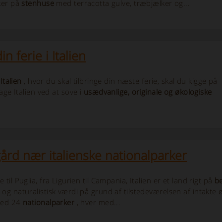
ker på
stenhuse
med terracotta gulve, træbjælker og...
 ferie i Italien
Italien
, hvor du skal tilbringe din næste ferie, skal du kigge på
ge Italien ved at sove i
usædvanlige, originale og økologiske
rd nær italienske nationalparker
til Puglia, fra Ligurien til Campania, Italien er et land rigt på
b
 og naturalistisk værdi på grund af tilstedeværelsen af intakt
Med 24
nationalparker
, hver med...