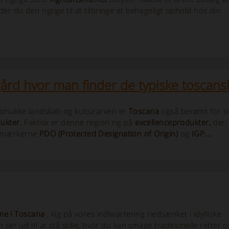
inder du den rigtige til at tilbringe et behageligt ophold hos din
rd hvor man finder de typiske toscans
smukke landskab og kulturarven er
Toscana
også berømt for s
ukter.
Faktisk er denne region rig på
excellenceprodukter,
der, 
emærkerne
PDO (Protected Designation of Origin)
og
IGP...
me i Toscana
, kig på vores indkvartering nedsænket i idylliske
er ud til at stå stille, hvor du kan smage traditionelle retter o