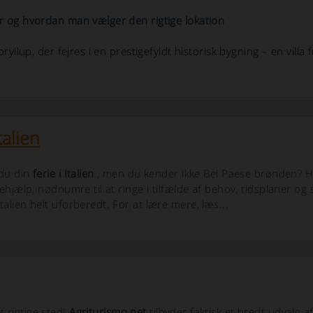
nger og hvordan man vælger den rigtige lokation
 bryllup, der fejres i en prestigefyldt historisk bygning – en villa 
talien
du din
ferie i Italien
, men du kender ikke Bel Paese brønden? Her
gehjælp, nødnumre til at ringe i tilfælde af behov, tidsplaner og s
alien helt uforberedt. For at lære mere, læs...
t rigtige sted!
Agriturismo.net
tilbyder faktisk et bredt udvalg a