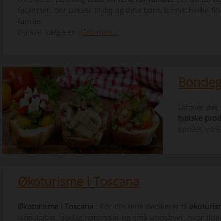
faciliteter, der passer til dig og dine børn, blandt hvilke f
familie.
Du kan vælge en
gård med...
Bondegå
Udover det 
typiske prod
opnået var
Økoturisme i Toscana
Økoturisme i Toscana
: For din ferie dedikeret til
økoturis
landskaber, opdag naturstier og små landsbyer, hvor tiden s