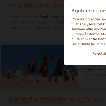
Ferie med børn: forlystelsesparker
Agriturismo.ne
Indstillingerne for
familier med børn,
der ønsker at tage 
Cookies og andre spo
organiserer pædagogiske aktiviteter,
gårde
med legeplads
til at analysere traf
forældrene kan tag et par timers hvile og...
sammen altid anonym
Vi foreslår derfor, at
du til enhver tid kan
For at finde ud af me
Gårde m
Reject al
Hvad ville 
eller en pon
se de typisk
Bondegård med internet og Wi-Fi-fo