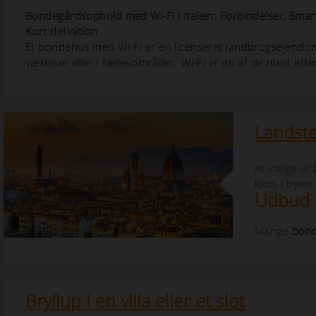
Bondegårdsophold med Wi-Fi i Italien: Forbindelser, Sma
Kort definition
Et bondehus med Wi-Fi er en licenseret landbrugsejendom,
værelser eller i fællesområder. Wi-Fi er en af de mest efte
Landste
At vælge at 
kaos i byen
Udbud 
Mange
bond
Bryllup i en villa eller et slot