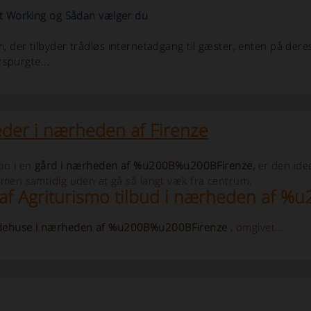
rt Working og Sådan vælger du
 der tilbyder trådløs internetadgang til gæster, enten på dere
rspurgte...
der i nærheden af ​​Firenze
bo i en
gård i nærheden af %u200B%u200BFirenze,
er den idee
, men samtidig uden at gå så langt væk fra centrum.
af Agriturismo tilbud i nærheden af 
ehuse i nærheden af %u200B%u200BFirenze
, omgivet...