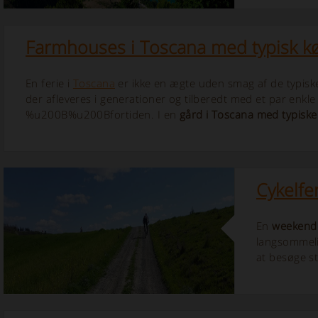
Farmhouses i Toscana med typisk k
En ferie i
Toscana
er ikke en ægte uden smag af de typiske 
der afleveres i generationer og tilberedt med et par enk
%u200B%u200Bfortiden. I en
gård i Toscana med typiske
Cykelfer
En
weekend
langsommeli
at besøge s