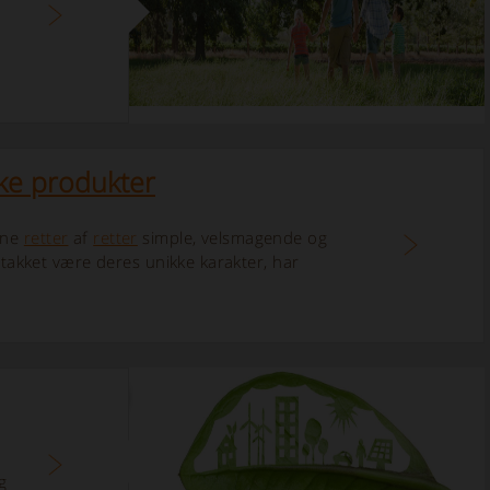
ke produkter
ine
retter
af
retter
simple, velsmagende og
takket være deres unikke karakter, har
g