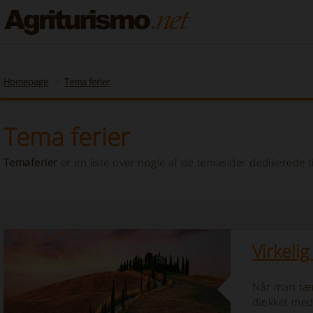
Toscana Italien ferie i Agriturismo, stuehuse, Bondegårdsferie, Villas, Hotel, Bed
Homepage
Tema ferier
Tema ferier
Temaferier
er en liste over nogle af de temasider dedikerede ti
Virkeli
Når man tæ
dækket med v