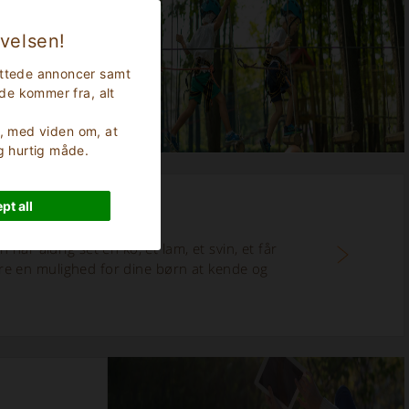
evelsen!
er
rettede annoncer samt
nde kommer fra, alt
er, med viden om, at
og hurtig måde.
pt all
har aldrig set en ko, et lam, et svin, et får
re en mulighed for dine børn at kende og