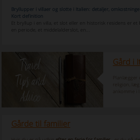
Bryllupper i villaer og slotte i Italien: detaljer, omkostni
Kort definition
Et bryllup i en villa, et slot eller en historisk residens er et
en periode, et middelalderslot, en...
Gård i I
Planlægger 
religion, læ
ankomme i It
Gårde til familier
Hvis du er på udkig
efter en ferie for familier
, er du på de