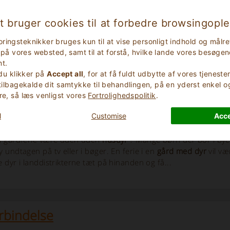
t bruger cookies til at forbedre browsingopl
en
ferie i Italien,
er mange, der starter fra
pædagogiske gårde,
d
ringsteknikker bruges kun til at vise personligt indhold og mål
,
hvor børn kan lege ude i op til
gårde med babysitter
, hvor
ik på vores websted, samt til at forstå, hvilke lande vores besøge
t.
 du klikker på
Accept all
, for at få fuldt udbytte af vores tjenest
 tilbagekalde dit samtykke til behandlingen, på en yderst enkel 
re, så læs venligst vores
Fortrolighedspolitik
.
ed dyr i Italien
l
Customise
Acce
en gårdferie være uden uden
husdyr
? Mange børn der bor i byen 
y undtagen på tv eller i bøger. En ferie i en
gård med dyr
vil væ
e dyr i landdistrikterne tæt på hinanden og få...
rbindelse