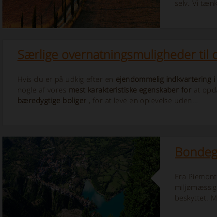
selv. Vi tæn
Særlige overnatningsmuligheder til din
Hvis du er på udkig efter en
ejendommelig indkvartering i 
nogle af vores
mest karakteristiske egenskaber for
at opda
bæredygtige boliger
, for at leve en oplevelse uden...
Bondegå
Fra Piemonte 
miljømæssig
beskyttet. 