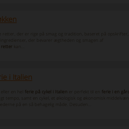
økken
retter, der er rige på smag og tradition, baseret på opskrifter,
le ingredienser, der bevarer ægtheden og smagen af
 retter
kan...
ie i Italien
eller en hel
ferie på cykel i Italien
er perfekt til en
ferie i en går
gt tempo, samt en cykel, et økologisk og økonomisk middelværdi
tederne på en så behagelig måde. Desuden...