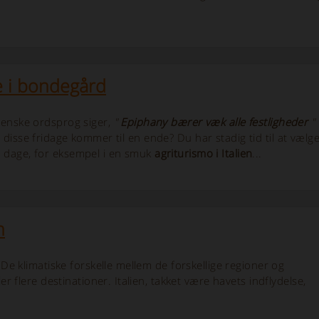
e i bondegård
ienske ordsprog siger,
"
Epiphany bærer væk alle festligheder
" 
 disse fridage kommer til en ende? Du har stadig tid til at vælg
 dage, for eksempel i en smuk
agriturismo i Italien
...
n
 De klimatiske forskelle mellem de forskellige regioner og
r flere destinationer. Italien, takket være havets indflydelse,