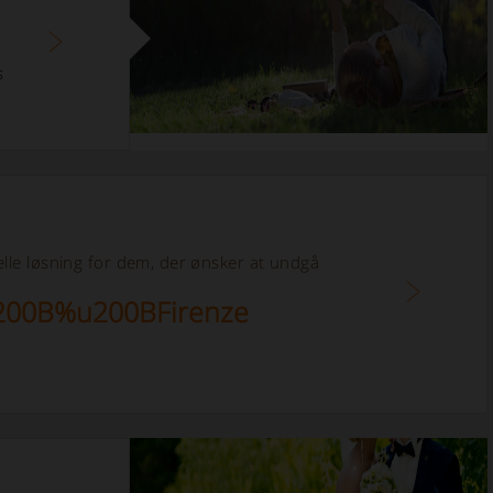
s
lle løsning for dem, der ønsker at undgå
%u200B%u200BFirenze