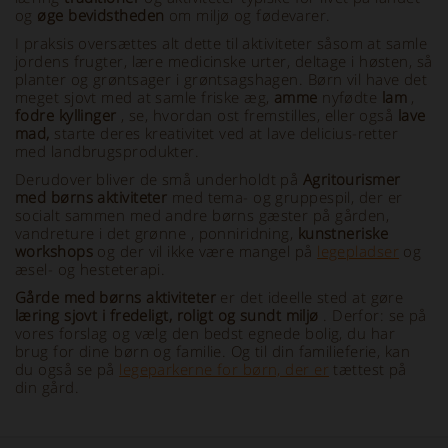
og
øge bevidstheden
om miljø og fødevarer.
I praksis oversættes alt dette til aktiviteter såsom at samle
jordens frugter, lære medicinske urter, deltage i høsten, så
planter og grøntsager i grøntsagshagen. Børn vil have det
meget sjovt med at samle friske æg,
amme
nyfødte
lam
,
fodre kyllinger
, se, hvordan ost fremstilles, eller også
lave
mad,
starte deres kreativitet ved at lave delicius-retter
med landbrugsprodukter.
Derudover bliver de små underholdt på
Agritourismer
med børns aktiviteter
med
tema- og gruppespil, der er
socialt sammen med andre børns gæster på gården,
vandreture i det grønne
, ponniridning,
kunstneriske
workshops
og der vil ikke være mangel på
legepladser
og
æsel- og hesteterapi.
Gårde med
børns aktiviteter
er det ideelle sted at gøre
læring sjovt i
fredeligt, roligt og sundt miljø
. Derfor: se på
vores forslag og vælg den bedst egnede bolig, du har
brug for dine børn og familie. Og til din familieferie, kan
du også se på
legeparkerne for børn, der er
tættest på
din gård.