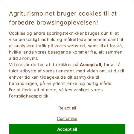
Agriturismo.net bruger cookies til at
forbedre browsingoplevelsen!
Bondegård med aktiviteter for børn
Cookies og andre sporingsteknikker bruges kun til at
vise personligt indhold og målrettede annoncer samt til
at analysere trafik på vores websted, samt til at forstå,
hvilke lande vores besøgende kommer fra, alt sammen
altid anonymt.
Vi foreslår derfor, at du klikker på
Accept all
, for at få
fuldt udbytte af vores tjenester, med viden om, at du til
enhver tid kan tilbagekalde dit samtykke til
behandlingen, på en yderst enkel og hurtig måde.
For at finde ud af mere, så læs venligst vores
2
Voksne
Fortrolighedspolitik
.
SØG
0
Børn
Reject all
Customise
Accept all