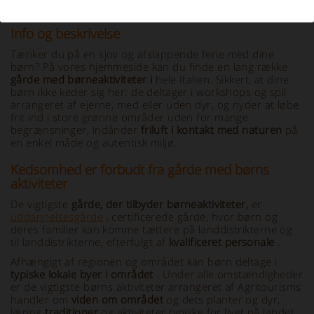
Info og beskrivelse
Tænker du på en sjov og afslappende ferie med dine
børn? På vores hjemmeside kan du finde en lang række
gårde med børneaktiviteter i
hele Italien. Sikkert, at dine
børn ikke keder sig her: de deltager i workshops og spil
arrangeret af ejerne, med eller uden dyr, og nyder at løbe
frit ind i store grønne områder uden for mange
begrænsninger, indånder
friluft i kontakt med naturen
på
en enkel måde og autentisk miljø.
Kedsomhed er forbudt fra gårde med børns
aktiviteter
De vigtigste
gårde, der tilbyder børneaktiviteter,
er
uddannelsesgårde
, certificerede gårde, hvor børn og
deres familier kan komme tættere på landdistrikterne og
til landdistrikterne, efterfulgt af
kvalificeret personale
.
Afhængigt af regionen og området kan børn deltage i
typiske lokale
byer
i området
. Under alle omstændigheder
er de vigtigste børns aktiviteter arrangeret af Agritourisms
handler om
viden om området
og dets planter og dyr,
læring
traditioner
og aktiviteter typiske for livet på landet