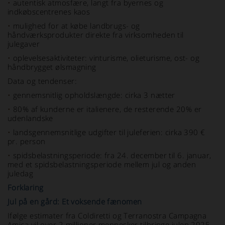
•
autentisk atmosfære, langt fra byernes og
indkøbscentrenes kaos
•
mulighed for at købe landbrugs- og
håndværksprodukter direkte fra virksomheden til
julegaver
•
oplevelsesaktiviteter: vinturisme, olieturisme, ost- og
håndbrygget ølsmagning
Data og tendenser:
•
gennemsnitlig opholdslængde: cirka 3 nætter
•
80% af kunderne er italienere, de resterende 20% er
udenlandske
•
landsgennemsnitlige udgifter til juleferien: cirka 390 €
pr. person
•
spidsbelastningsperiode: fra 24. december til 6. januar,
med et spidsbelastningsperiode mellem jul og anden
juledag
Forklaring
Jul på en gård: Et voksende fænomen
Ifølge estimater fra Coldiretti og Terranostra Campagna
Amica vil over 2 millioner mennesker tilbringe julen 2025