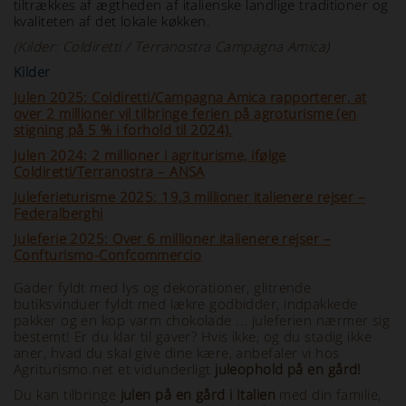
tiltrækkes af ægtheden af italienske landlige traditioner og
kvaliteten af det lokale køkken.
(Kilder: Coldiretti / Terranostra Campagna Amica)
Kilder
Julen 2025: Coldiretti/Campagna Amica rapporterer, at
over 2 millioner vil tilbringe ferien på agroturisme (en
stigning på 5 % i forhold til 2024).
Julen 2024: 2 millioner i agriturisme, ifølge
Coldiretti/Terranostra – ANSA
Juleferieturisme 2025: 19,3 millioner italienere rejser –
Federalberghi
Juleferie 2025: Over 6 millioner italienere rejser –
Confturismo-Confcommercio
Gader fyldt med lys og dekorationer, glitrende
butiksvinduer fyldt med lækre godbidder, indpakkede
pakker og en kop varm chokolade ... juleferien nærmer sig
bestemt! Er du klar til gaver? Hvis ikke, og du stadig ikke
aner, hvad du skal give dine kære, anbefaler vi hos
Agriturismo.net et vidunderligt
juleophold på en gård!
Du kan tilbringe
julen på en gård i Italien
med din familie,