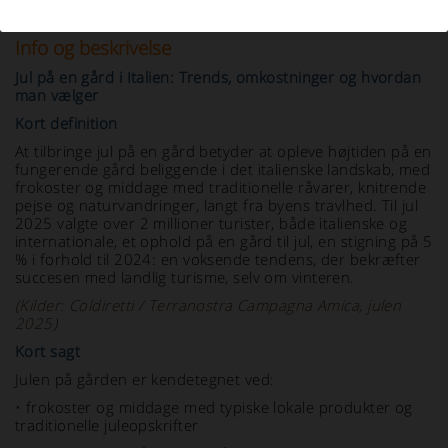
Info og beskrivelse
Jul på en gård i Italien: Trends, omkostninger og hvordan
man vælger
Kort definition
At tilbringe jul på en gård betyder at opleve højtiden på en
fungerende gård beliggende i det italienske landskab, med
frokoster og middage med traditionelle råvarer, knitrende
pejse og naturvandringer, langt fra byens travlhed. Til jul
2025 valgte over 2 millioner turister, både italienske og
internationale, et ophold på en gård til jul, en stigning på 5
% i forhold til 2024: en voksende tendens, der bekræfter
succesen med landlig turisme, selv om vinteren.
(Kilder: Coldiretti / Terranostra Campagna Amica, julen
2025)
Kort sagt
Julen på gården er kendetegnet ved:
•
frokoster og middage med typiske lokale produkter og
traditionelle juleopskrifter