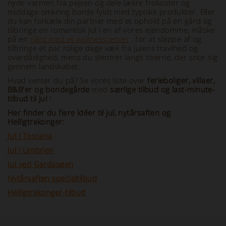
nyde varmen fra pejsen og dele lækre frokoster og
middage omkring borde fyldt med typiske produkter. Eller
du kan forkæle din partner med et ophold på en gård og
tilbringe en romantisk jul i en af vores ejendomme, måske
på en
gård med et wellnesscenter
, for at slappe af og
tilbringe et par rolige dage væk fra julens travlhed og
overdådighed, mens du slentrer langs stierne, der snor sig
gennem landskabet.
Hvad venter du på? Se vores liste over
ferieboliger, villaer,
B&B'er og bondegårde
med
særlige tilbud og last-minute-
tilbud til jul
!
Her finder du flere idéer til jul, nytårsaften og
Helligtrekonger:
Jul i Toscana
Jul i Umbrien
Jul ved Gardasøen
Nytårsaften specialtilbud
Helligtrekonger-tilbud