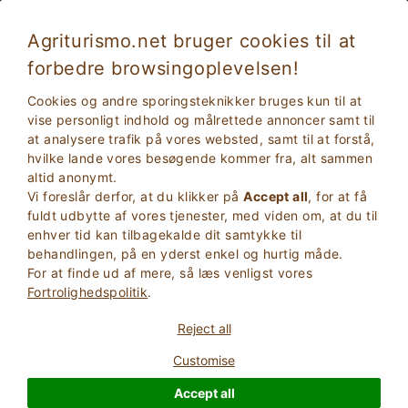
Agriturismo.net bruger cookies til at
forbedre browsingoplevelsen!
Juleferie på en gård i Italien
Cookies og andre sporingsteknikker bruges kun til at
vise personligt indhold og målrettede annoncer samt til
at analysere trafik på vores websted, samt til at forstå,
hvilke lande vores besøgende kommer fra, alt sammen
altid anonymt.
Vi foreslår derfor, at du klikker på
Accept all
, for at få
fuldt udbytte af vores tjenester, med viden om, at du til
enhver tid kan tilbagekalde dit samtykke til
behandlingen, på en yderst enkel og hurtig måde.
For at finde ud af mere, så læs venligst vores
2
Voksne
Fortrolighedspolitik
.
SØG
0
Børn
Reject all
Customise
Accept all