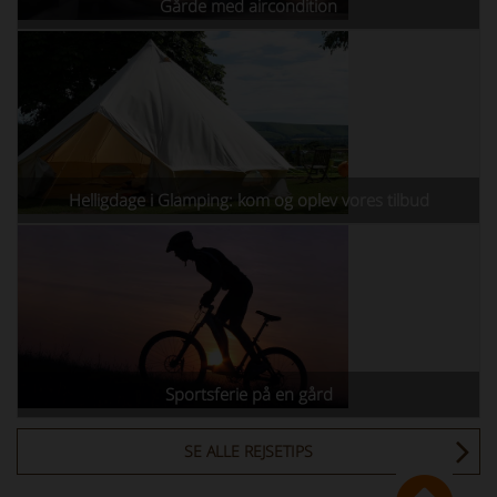
Gårde med aircondition
Helligdage i Glamping: kom og oplev vores tilbud
Sportsferie på en gård
SE ALLE REJSETIPS