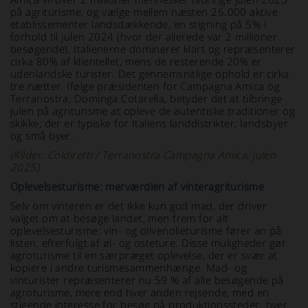
på agriturisme, og vælge mellem næsten 26.000 aktive
etablissementer landsdækkende, en stigning på 5% i
forhold til julen 2024 (hvor der allerede var 2 millioner
besøgende). Italienerne dominerer klart og repræsenterer
cirka 80% af klientellet, mens de resterende 20% er
udenlandske turister. Det gennemsnitlige ophold er cirka
tre nætter. Ifølge præsidenten for Campagna Amica og
Terranostra, Dominga Cotarella, betyder det at tilbringe
julen på agriturisme at opleve de autentiske traditioner og
skikke, der er typiske for Italiens landdistrikter, landsbyer
og små byer.
(Kilder: Coldiretti / Terranostra Campagna Amica, julen
2025)
Oplevelsesturisme: merværdien af vinteragriturisme
Selv om vinteren er det ikke kun god mad, der driver
valget om at besøge landet, men frem for alt
oplevelsesturisme: vin- og olivenolieturisme fører an på
listen, efterfulgt af øl- og osteture. Disse muligheder gør
agroturisme til en særpræget oplevelse, der er svær at
kopiere i andre turismesammenhænge. Mad- og
vinturister repræsenterer nu 59 % af alle besøgende på
agroturisme, mere end hver anden rejsende, med en
stigende interesse for besøg på produktionssteder: hver