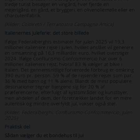
tredje turist besøger en vingård, hver fjerde en
mejerigård, en gård, et bryggeri, en olivenoliemølle eller en
charcuterifabrik.
(Kilder: Coldiretti / Terranostra Campagna Amica)
Italienernes juleferie: det store billede
Ifølge Federalberghis estimater for julen 2025 vil 19,3
millioner italienere rejse i julen, hvilket anslået vil generere
en omsætning på 16,3 milliarder euro, hvilket overstiger
2024. Ifølge Confturismo-Confcommercio har over 6
millioner italienere rejst, hvoraf 83 % vælger at blive i
Italien. Det gennemsnitlige forventede forbrug er omkring
390 euro pr. person. 59 % af de rejsende rejser som par,
36 % med børn og 11 % alene. Blandt de mest populære
destinationer tegner bjergene sig for 20 % af
præferencerne, efterfulgt af kystområder og kunstbyer,
men andelen af dem, der foretrækker landet for en mere
autentisk og mindre overfyldt jul, vokser også støt.
(Kilder: Federalberghi; Confturismo-Confcommercio, julen
2025)
Praktisk del
Sådan vælger du et bondehus til jul