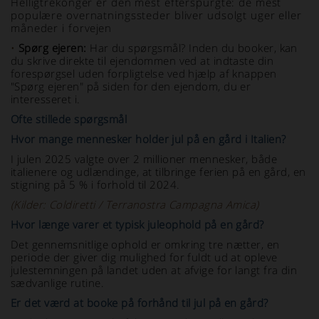
Helligtrekonger er den mest efterspurgte: de mest
populære overnatningssteder bliver udsolgt uger eller
måneder i forvejen
•
Spørg ejeren:
Har du spørgsmål? Inden du booker, kan
du skrive direkte til ejendommen ved at indtaste din
forespørgsel uden forpligtelse ved hjælp af knappen
"Spørg ejeren" på siden for den ejendom, du er
interesseret i.
Ofte stillede spørgsmål
Hvor mange mennesker holder jul på en gård i Italien?
I julen 2025 valgte over 2 millioner mennesker, både
italienere og udlændinge, at tilbringe ferien på en gård, en
stigning på 5 % i forhold til 2024.
(Kilder: Coldiretti / Terranostra Campagna Amica)
Hvor længe varer et typisk juleophold på en gård?
Det gennemsnitlige ophold er omkring tre nætter, en
periode der giver dig mulighed for fuldt ud at opleve
julestemningen på landet uden at afvige for langt fra din
sædvanlige rutine.
Er det værd at booke på forhånd til jul på en gård?