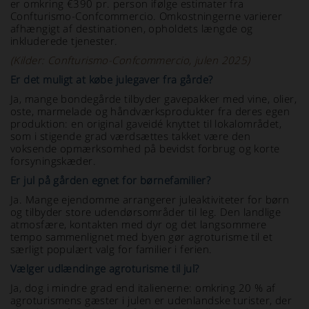
er omkring €390 pr. person ifølge estimater fra
Confturismo-Confcommercio. Omkostningerne varierer
afhængigt af destinationen, opholdets længde og
inkluderede tjenester.
(Kilder: Confturismo-Confcommercio, julen 2025)
Er det muligt at købe julegaver fra gårde?
Ja, mange bondegårde tilbyder gavepakker med vine, olier,
oste, marmelade og håndværksprodukter fra deres egen
produktion: en original gaveidé knyttet til lokalområdet,
som i stigende grad værdsættes takket være den
voksende opmærksomhed på bevidst forbrug og korte
forsyningskæder.
Er jul på gården egnet for børnefamilier?
Ja. Mange ejendomme arrangerer juleaktiviteter for børn
og tilbyder store udendørsområder til leg. Den landlige
atmosfære, kontakten med dyr og det langsommere
tempo sammenlignet med byen gør agroturisme til et
særligt populært valg for familier i ferien.
Vælger udlændinge agroturisme til jul?
Ja, dog i mindre grad end italienerne: omkring 20 % af
agroturismens gæster i julen er udenlandske turister, der