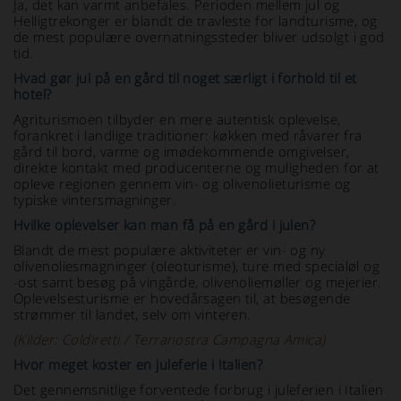
Ja, det kan varmt anbefales. Perioden mellem jul og
Helligtrekonger er blandt de travleste for landturisme, og
de mest populære overnatningssteder bliver udsolgt i god
tid.
Hvad gør jul på en gård til noget særligt i forhold til et
hotel?
Agriturismoen tilbyder en mere autentisk oplevelse,
forankret i landlige traditioner: køkken med råvarer fra
gård til bord, varme og imødekommende omgivelser,
direkte kontakt med producenterne og muligheden for at
opleve regionen gennem vin- og olivenolieturisme og
typiske vintersmagninger.
Hvilke oplevelser kan man få på en gård i julen?
Blandt de mest populære aktiviteter er vin- og ny
olivenoliesmagninger (oleoturisme), ture med specialøl og
-ost samt besøg på vingårde, olivenoliemøller og mejerier.
Oplevelsesturisme er hovedårsagen til, at besøgende
strømmer til landet, selv om vinteren.
(Kilder: Coldiretti / Terranostra Campagna Amica)
Hvor meget koster en juleferie i Italien?
Det gennemsnitlige forventede forbrug i juleferien i Italien