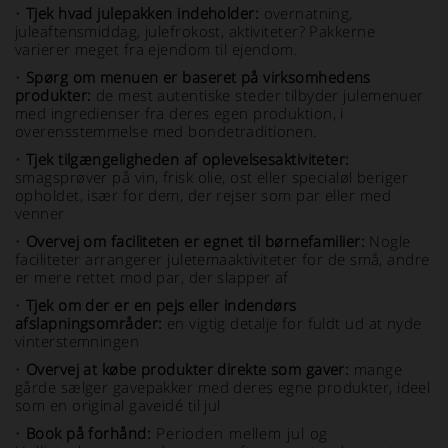
•
Tjek hvad julepakken indeholder:
overnatning,
juleaftensmiddag, julefrokost, aktiviteter? Pakkerne
varierer meget fra ejendom til ejendom.
•
Spørg om menuen er baseret på virksomhedens
produkter:
de mest autentiske steder tilbyder julemenuer
med ingredienser fra deres egen produktion, i
overensstemmelse med bondetraditionen.
•
Tjek tilgængeligheden af oplevelsesaktiviteter:
smagsprøver på vin, frisk olie, ost eller specialøl beriger
opholdet, især for dem, der rejser som par eller med
venner
•
Overvej om faciliteten er egnet til børnefamilier:
Nogle
faciliteter arrangerer juletemaaktiviteter for de små, andre
er mere rettet mod par, der slapper af
•
Tjek om der er en pejs eller indendørs
afslapningsområder:
en vigtig detalje for fuldt ud at nyde
vinterstemningen
•
Overvej at købe produkter direkte som gaver:
mange
gårde sælger gavepakker med deres egne produkter, ideel
som en original gaveidé til jul
•
Book på forhånd:
Perioden mellem jul og