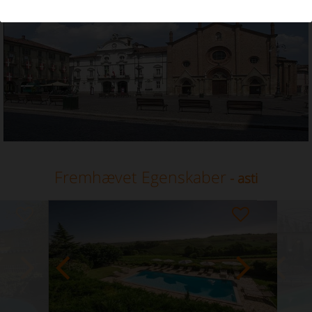
Ferieudlejning i Asti, Piemonte
Fremhævet Egenskaber
- asti