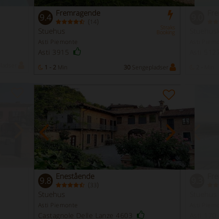
Fremragende
Fr
9.4
9.0
(
)
14
Straks
Stuehus
Stuehusl
Booking
Asti Piemonte
Asti Piem
Asti 3915
Asti 512
ladser
1 - 2
Min
30
Sengepladser
2 -
Min
Enestående
Fr
9.8
9.3
(
)
33
Stuehus
Stuehus
Asti Piemonte
Asti Piem
Castagnole Delle Lanze 4603
Asti 170