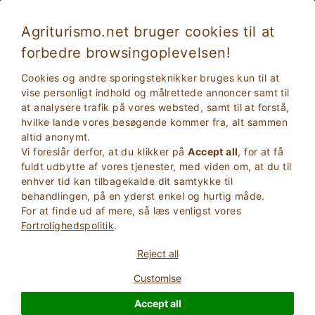
Agriturismo.net bruger cookies til at
forbedre browsingoplevelsen!
Cookies og andre sporingsteknikker bruges kun til at
vise personligt indhold og målrettede annoncer samt til
at analysere trafik på vores websted, samt til at forstå,
hvilke lande vores besøgende kommer fra, alt sammen
altid anonymt.
Vi foreslår derfor, at du klikker på
Accept all
, for at få
fuldt udbytte af vores tjenester, med viden om, at du til
2
Voksne
enhver tid kan tilbagekalde dit samtykke til
SØG
0
Børn
behandlingen, på en yderst enkel og hurtig måde.
For at finde ud af mere, så læs venligst vores
Fortrolighedspolitik
.
Reject all
Customise
Homepage
Piemonte
Asti
Accept all