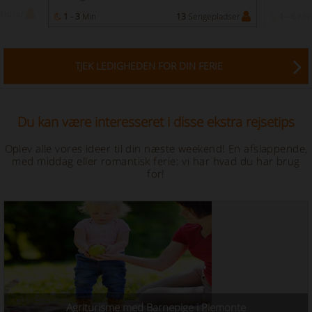
ladser
1 - 3
Min
13
Sengepladser
1 - 6
Min
TJEK LEDIGHEDEN FOR DIN FERIE
Du kan være interesseret i disse ekstra rejsetips
Oplev alle vores ideer til din næste weekend! En afslappende,
med middag eller romantisk ferie: vi har hvad du har brug
for!
Agriturisme med Barnepige i Piemonte