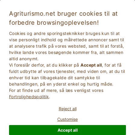
Agriturismo.net bruger cookies til at
forbedre browsingoplevelsen!
Ophold i naturen i Ligurien: mellem hav og
Cookies og andre sporingsteknikker bruges kun til at
bjerge
vise personligt indhold og målrettede annoncer samt til
at analysere trafik på vores websted, samt til at forstå,
hvilke lande vores besøgende kommer fra, alt sammen
altid anonymt.
Vi foreslår derfor, at du klikker på
Accept all
, for at få
fuldt udbytte af vores tjenester, med viden om, at du til
enhver tid kan tilbagekalde dit samtykke til
behandlingen, på en yderst enkel og hurtig måde.
For at finde ud af mere, så læs venligst vores
2
Voksne
Fortrolighedspolitik
.
SØG
0
Børn
Reject all
Customise
Accept all