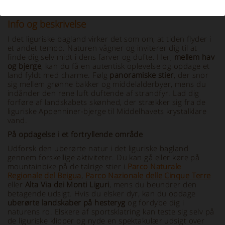
Info og beskrivelse
I det liguriske bagland virker det som om, at tiden flyder i
et andet tempo. Naturen vågner og inviterer dig til at
finde dig selv midt i dens farver og dufte. Her,
mellem hav
og bjerge
, kan du få en autentisk oplevelse og opdage et
land fyldt med charme. Følg
panoramiske stier
, der snor
sig mellem grønne bakker og middelalderbyer, mens du
indånder den rene luft duftende af strandfyr. Lad dig
forføre af landskabets skønhed, der strækker sig fra de
liguriske Appenniner-bjerge til Middelhavets krystalklare
vand.
På opdagelse i et fortryllende område
Udforsk den uberørte natur i det liguriske bagland
gennem forskellige aktiviteter. Du kan gå eller køre på
mountainbike på de talrige stier i
Parco Naturale
Regionale del Beigua
,
Parco Nazionale delle Cinque Terre
eller
Alta Via dei Monti Liguri
, mens du beundrer den
betagende udsigt. Hvis du elsker dyr, kan du opdage
uberørte landskaber på hesteryg
og fordybe dig i
naturens ro. Elskere af sportsklatring kan teste sig selv på
de liguriske klipper og nyde en spektakulær udsigt over