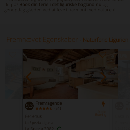
du på?
Book din ferie i det liguriske bagland nu
og
genopdag glæden ved at leve i harmoni med naturen!
Fremhævet Egenskaber
- Naturferie Ligurien
-10
%
Fremragende
En
9.3
9.5
(
)
51
Straks
Booking
Feriehus
Casa i
La Spezia Liguria
Genova L
Carasc
La Spezia 3982