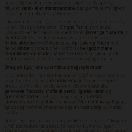
havet. Og for dem, der ønsker et øjebliks afslapning,
tilbyder
sand- eller stenstrandene
den perfekte mulighed
for at lade op til lyden af bølgerne.
Ikke kun natur: det liguriske bagland er rigt på historie og
kultur. Besøg kystbyerne i
Cinque Terre
, som er på
UNESCOs verdensarvsliste, med deres
farverige huse stejlt
over havet
. Oplev den stemningsfulde atmosfære i
middelalderbyerne Dolceacqua, Apricale og Triora
med
deres
slotte
og traditioner. Udforsk
helligdommene
Montallegro og Madonna della Guardia
, religiøse steder
midt i naturen, hvor du kan finde fred og spiritualitet.
Smag på Liguriens autentiske smagsoplevelser
Et ophold i det liguriske bagland er også en gastronomisk
rejse for at opdage
autentiske smage
. Smag de typiske
produkter fra det lokale køkken, såsom
pesto alla
genovese
,
focaccia
,
trofie al pesto
,
ligurisk kanin
og
grøntsagstærter
. Deltag i smagninger af
ekstra
jomfruolivenolie
og
lokale vine
som
Vermentino
og
Pigato
,
og opdag hemmelighederne bag en tusindårig kulinarisk
tradition.
At tilbringe tid i naturen har gavnlige virkninger på krop og
sind: det reducerer stress, forbedrer humøret, øger
kreativiteten og fremmer psykofysisk velvære. Hvad venter